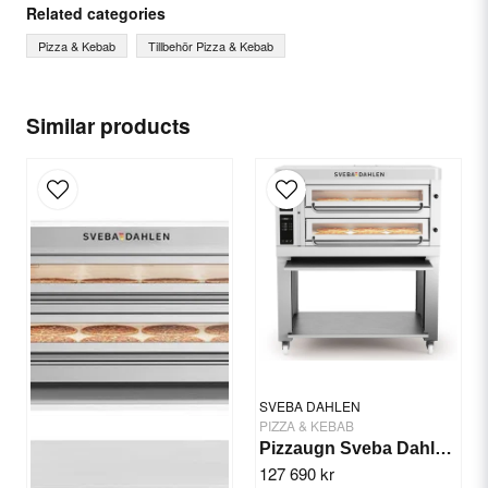
Ask us something about this product...
Related categories
Pizza & Kebab
Tillbehör Pizza & Kebab
name
Name
Similar products
email
Email
Yes, you can publish my question.
SVEBA DAHLEN
PIZZA & KEBAB
Pizzaugn Sveba Dahlen P602-2 däck
127 690 kr