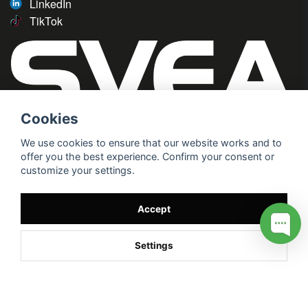
LinkedIn
TikTok
Cookies
We use cookies to ensure that our website works and to
offer you the best experience. Confirm your consent or
customize your settings.
Accept
Settings
/* */
// G ADS CONVERSION PAGE --> //
// GTAG EVENT --> //
//
G TAG STYRNING --> //
// Hojtar Heatmap, Hotjar Tracking