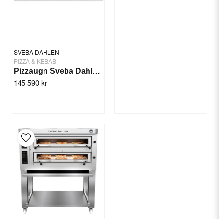
Send question
SVEBA DAHLEN
PIZZA & KEBAB
Pizzaugn Sveba Dahlen P802 - 2 däck
145 590 kr