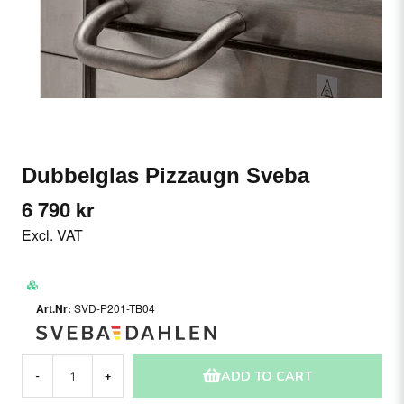
Dubbelglas Pizzaugn Sveba
6 790 kr
Excl. VAT
SVD-P201-TB04
ADD TO CART
-
+