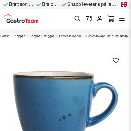
Brett sortiment
Bra priser
Snabb leverans på lagervara
Porslin
Koppar
Koppar & muggar
Espressokoppar
Espressokopp Iris 75 ml, 6st/fp.