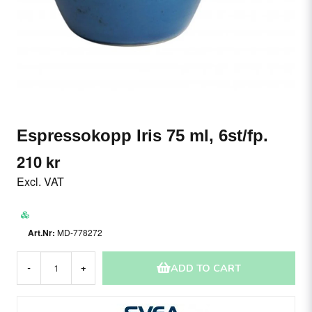
Espressokopp Iris 75 ml, 6st/fp.
210 kr
Excl. VAT
MD-778272
ADD TO CART
-
+