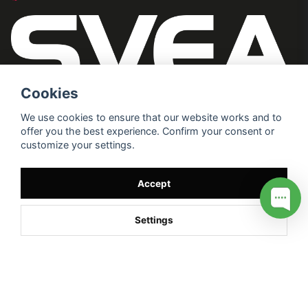
Cookies
We use cookies to ensure that our website works and to
offer you the best experience. Confirm your consent or
customize your settings.
Accept
Settings
/* */
// G ADS CONVERSION PAGE --> //
// GTAG EVENT --> //
//
G TAG STYRNING --> //
// Hojtar Heatmap, Hotjar Tracking
Code for my site --> //
// Google tag (gtag.js) --> //
/* SWIFFTY