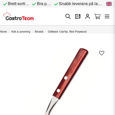
Brett sortiment
Bra priser
Snabb leverans på lagervara
Home
Kök & servering
Bestick
Grillsked 12st/frp. Röd Polywood