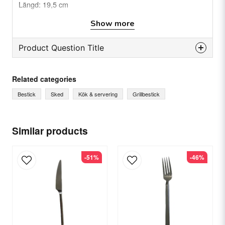
Längd: 19,5 cm
Material: Rostfritt stål (blad)
Show more
Färg: Handtag i röd nyans
Antal i förpackning: 12st
Product Question Title
question
Ask us something about this product...
Related categories
Bestick
Sked
Kök & servering
Grillbestick
name
Name
Similar products
-51%
-46%
email
Email
Yes, you can publish my question.