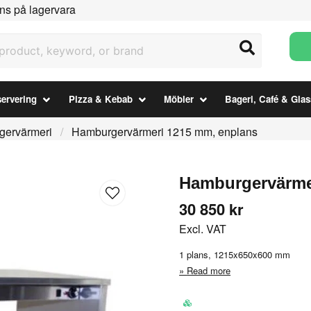
ns på lagervara
uct, keyword, or brand
ervering
Pizza & Kebab
Möbler
Bageri, Café & Glas
gervärmeri
Hamburgervärmeri 1215 mm, enplans
Hamburgervärme
30 850 kr
Excl. VAT
1 plans, 1215x650x600 mm
Read more