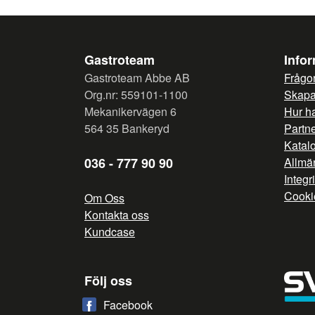
Gastroteam
Info
Gastroteam Abbe AB
Frågor
Org.nr: 559101-1100
Skapa 
Mekanikervägen 6
Hur h
564 35 Bankeryd
Partn
Katal
036 - 777 90 90
Allmän
Integr
Cooki
Om Oss
Kontakta oss
Kundcase
Följ oss
Facebook