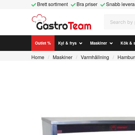
Brett sortiment
Bra priser
Snabb levera
Search by prod
Outlet %
Kyl & frys
Maskiner
Kök & s
Home
Maskiner
Varmhållning
Hambur