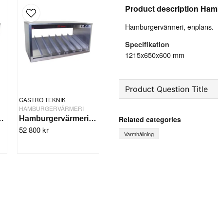
Product description Ham
Hamburgervärmeri, enplans.
Specifikation
1215x650x600 mm
Product Question Title
GASTRO TEKNIK
HAMBURGERVÄRMERI
question
Ask us something about th
Related categories
ri 85 cm, enplans
Hamburgervärmeri 100 cm, tvåplans
52 800 kr
Varmhållning
name
Name
Yes, you can publish 