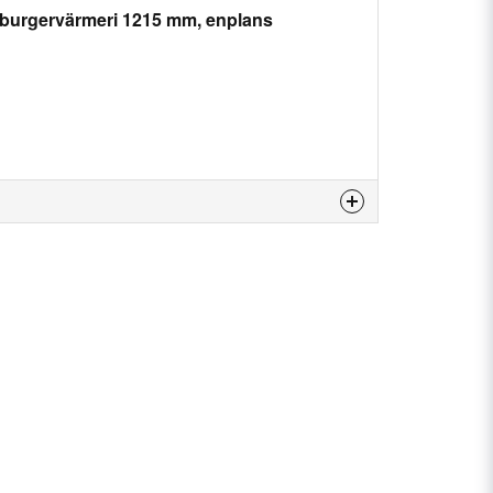
burgervärmeri 1215 mm, enplans
is product...
email
Email
my question.