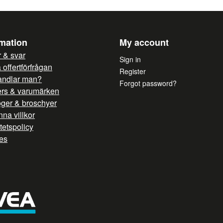
rmation
My account
 & svar
Sign in
offertförfrågan
Register
andlar man?
Forgot password?
ers & varumärken
oger & broschyer
na villkor
itetspolicy
es