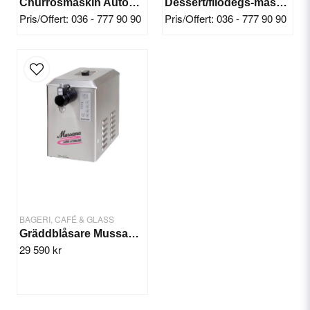
Churrosmaskin Automatisk (4 kg deg)
Dessert/filodegs-maskin Baklava
Pris/Offert: 036 - 777 90 90
Pris/Offert: 036 - 777 90 90
Send question
BAGERI, CAFÉ & GLASS
Gräddblåsare Mussana 'BOY' 4 Liter
29 590 kr