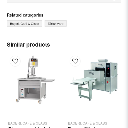
question
Ask us something about this product...
Related categories
Bageri, Café & Glass
Tårtskivare
name
Name
Similar products
email
Email
Yes, you can publish my question.
BAGERI, CAFÉ & GLASS
BAGERI, CAFÉ & GLASS