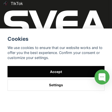
TikTok
Cookies
We use cookies to ensure that our website works and to
offer you the best experience. Confirm your consent or
customize your settings.
Accept
Settings
/* */
// G ADS CONVERSION PAGE --> //
// GTAG EVENT --> //
//
G TAG STYRNING --> //
// Hojtar Heatmap, Hotjar Tracking