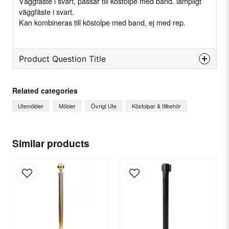
Väggfäste i svart, passar till köstolpe med band. lämpligt
väggfäste i svart.
Kan kombineras till köstolpe med band, ej med rep.
Product Question Title
question
Ask us something about this product...
Related categories
Utemöbler
Möbler
Övrigt Ute
Köstolpar & tillbehör
name
Name
Similar products
email
Email
Yes, you can publish my question.