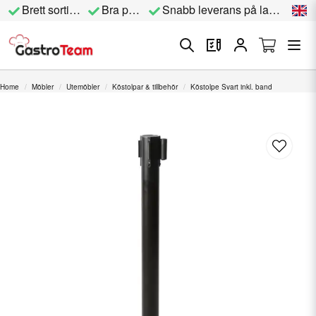
Brett sortiment
Bra priser
Snabb leverans på lagervara
Home
Möbler
Utemöbler
Köstolpar & tillbehör
Köstolpe Svart inkl. band