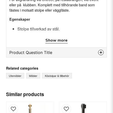
eller på klubben. Komplett med tillhörande band som
fästes i motsatt stolpe eller väggfäste.
Egenskaper
Stolpe tillverkad av stål.
Band tillverkat av polyestertyg
Show more
Komplett med tillhörande band
Product Question Title
question
Ask us something about this product...
Related categories
Utemöbler
Möbler
Köstolpar & tillbehör
name
Name
Similar products
email
Email