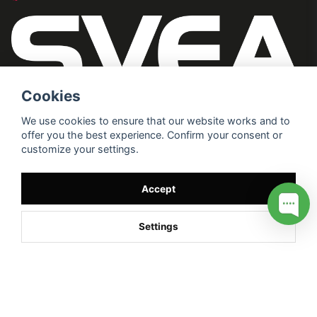
Cookies
We use cookies to ensure that our website works and to
offer you the best experience. Confirm your consent or
customize your settings.
Accept
Settings
/* */
// G ADS CONVERSION PAGE --> //
// GTAG EVENT --> //
//
G TAG STYRNING --> //
// Hojtar Heatmap, Hotjar Tracking
Code for my site --> //
// Google tag (gtag.js) --> //
/* SWIFFTY