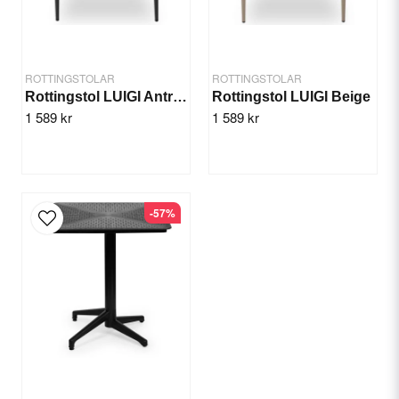
Lätt att rengöra
Stomme av lätt aluminum
Producent ger 2 års garanti
ROTTINGSTOLAR
ROTTINGSTOLAR
Rottingstol LUIGI Antracit
Rottingstol LUIGI Beige
1 589 kr
1 589 kr
Specifikation
Send question
Höjd: 76 cm
Bredd: 55 cm
Sitthöjd: 45,5 cm
Sittdjup: 63 cm
-57%
Stomme: Aluminum
Material: Teknorotting
Färg: Olivgrön
Vikt: 4,04 kg