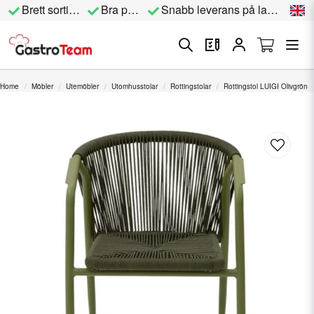
Brett sortiment
Bra priser
Snabb leverans på lagervara
Home
Möbler
Utemöbler
Utomhusstolar
Rottingstolar
Rottingstol LUIGI Olivgrön