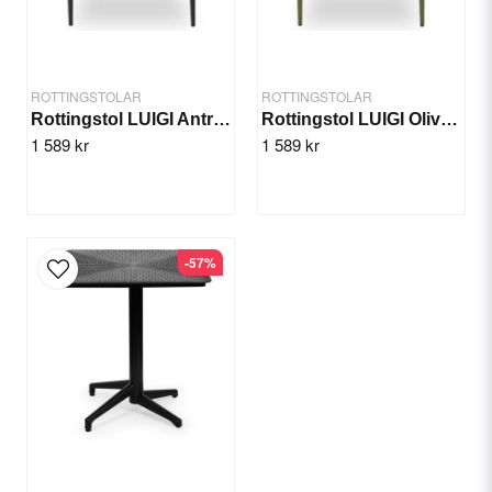
Lätt att rengöra
Stomme av lätt aluminum
Producent ger 2 års garanti
ROTTINGSTOLAR
ROTTINGSTOLAR
Rottingstol LUIGI Antracit
Rottingstol LUIGI Olivgrön
1 589 kr
1 589 kr
Specifikation
Send question
Höjd: 76 cm
Bredd: 55 cm
Sitthöjd: 45,5 cm
Sittdjup: 63 cm
-57%
Stomme: Aluminum
Material: Teknorotting
Färg: Beige
Vikt: 4,04 kg