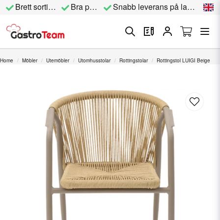
Brett sortiment
Bra priser
Snabb leverans på lagervara
Home
Möbler
Utemöbler
Utomhusstolar
Rottingstolar
Rottingstol LUIGI Beige