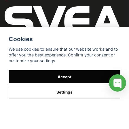
Cookies
We use cookies to ensure that our website works and to
offer you the best experience. Confirm your consent or
customize your settings.
Accept
Settings
/* */
// G ADS CONVERSION PAGE --> //
// GTAG EVENT --> //
//
G TAG STYRNING --> //
// Hojtar Heatmap, Hotjar Tracking
Code for my site --> //
// Google tag (gtag.js) --> //
/* SWIFFTY