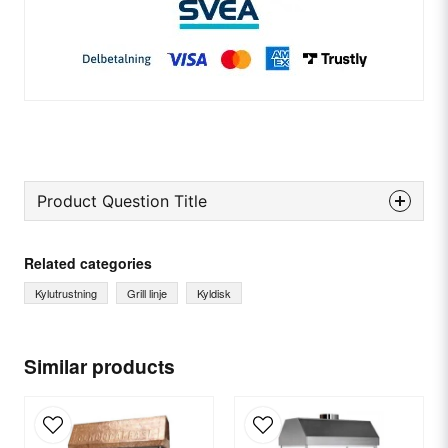
Product Question Title
question
Ask us something about this product...
Related categories
Kylutrustning
Grill linje
Kyldisk
name
Name
Similar products
email
Email