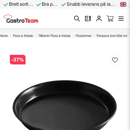
Brett sortiment
Bra priser
Snabb leverans på lagervara
Home
Pizza & Kebab
Tillbehör Pizza & Kebab
Pizzaformar
Panpizza form Ø36 cm
-
37
%