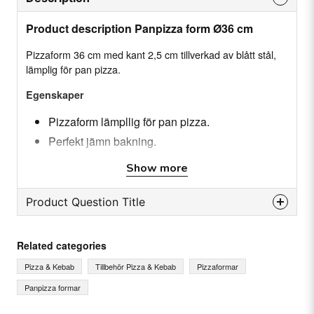
Product description Panpizza form Ø36 cm
Pizzaform 36 cm med kant 2,5 cm tillverkad av blått stål,
lämplig för pan pizza.
Egenskaper
Pizzaform lämpllig för pan pizza.
Perfekt jämn bakning.
Show more
Specifikation
Diameter: 28 cm
Product Question Title
Kant: 2,5 cm
Tjocklek: 0,75 mm
question
Ask us something about this product...
Material: Blått stål
Related categories
Pizza & Kebab
Tillbehör Pizza & Kebab
Pizzaformar
Panpizza formar
name
Name