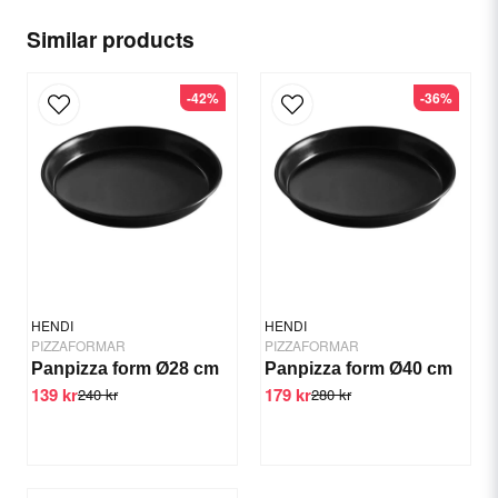
Similar products
email
Email
-42%
-36%
Yes, you can publish my question.
HENDI
HENDI
PIZZAFORMAR
PIZZAFORMAR
Panpizza form Ø28 cm
Panpizza form Ø40 cm
139 kr
179 kr
Send question
240 kr
280 kr