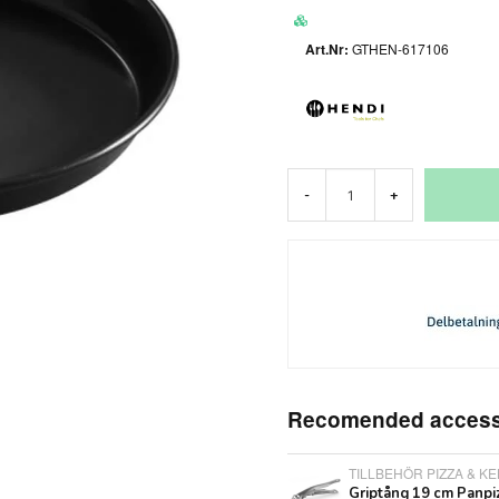
GTHEN-617106
-
+
Recomended access
TILLBEHÖR PIZZA & K
Griptång 19 cm Panpi