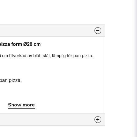
pizza form Ø28 cm
m tillverkad av blått stål, lämplig för pan pizza..
 pan pizza.
Show more
is product...