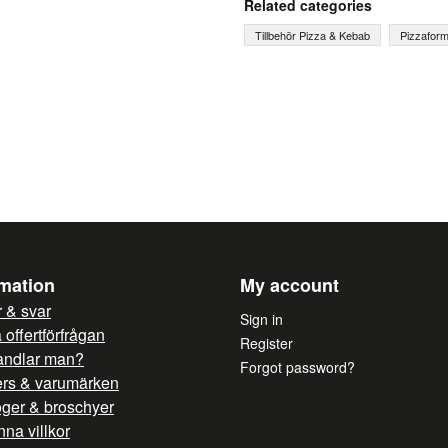
Related categories
Tillbehör Pizza & Kebab
Pizzafor
name
Name
Yes, you can publish 
rmation
My account
 & svar
Sign in
offertförfrågan
Register
andlar man?
Forgot password?
ers & varumärken
oger & broschyer
na villkor