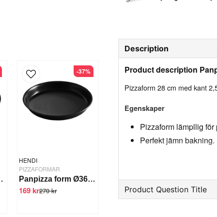
Description
Product description Pan
-37%
Pizzaform 28 cm med kant 2,5 c
Egenskaper
Pizzaform lämpllig för
Perfekt jämn bakning.
Specifikation
HENDI
PIZZAFORMAR
Diameter: 28 cm
orm Ø50 cm
Panpizza form Ø36 cm
Kant: 2,5 cm
Product Question Title
169 kr
Tjocklek: 0,75 mm
270 kr
Material: Blått stål
question
Ask us something about th