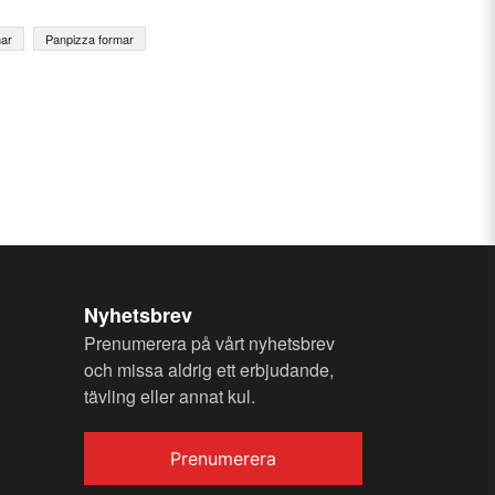
mar
Panpizza formar
email
Email
my question.
Nyhetsbrev
Prenumerera på vårt nyhetsbrev
och missa aldrig ett erbjudande,
tävling eller annat kul.
Send question
Prenumerera