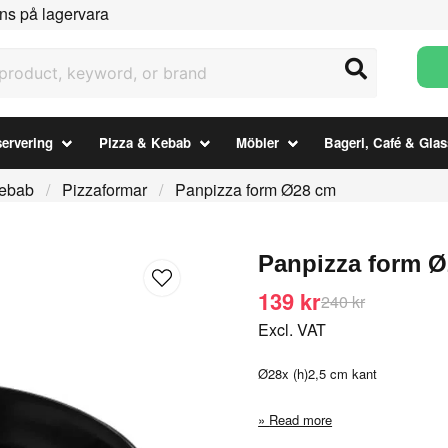
ns på lagervara
uct, keyword, or brand
ervering
Pizza & Kebab
Möbler
Bageri, Café & Glas
Kebab
Pizzaformar
Panpizza form Ø28 cm
Panpizza form 
139 kr
240 kr
Excl. VAT
Ø28x (h)2,5 cm kant
Read more