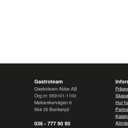
Gastroteam
Info
Gastroteam Abbe AB
Frågor
Org.nr: 559101-1100
Skapa 
Mekanikervägen 6
Hur h
564 35 Bankeryd
Partn
Katal
036 - 777 90 90
Allmän