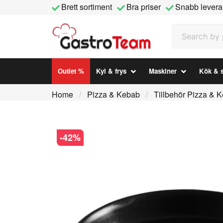
Brett sortiment
Bra priser
Snabb levera
Search by prod
Outlet %
Kyl & frys
Maskiner
Kök & s
Home
Pizza & Kebab
Tillbehör Pizza & 
-
42
%