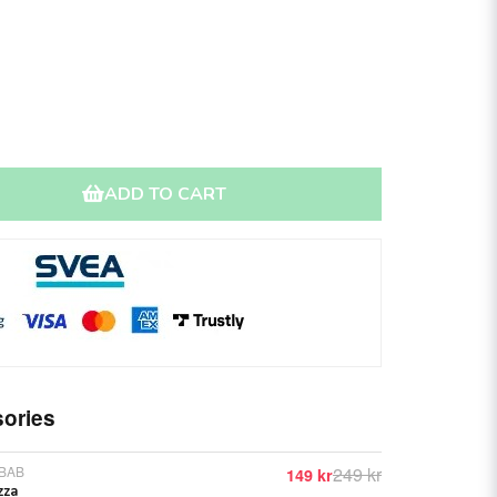
ADD TO CART
ories
EBAB
249 kr
149 kr
zza