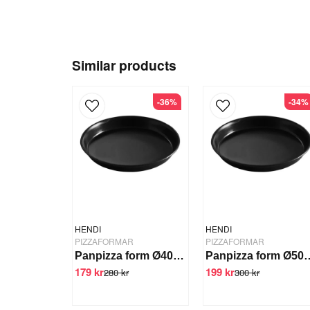
Similar products
-36%
-34%
HENDI
HENDI
PIZZAFORMAR
PIZZAFORMAR
Panpizza form Ø40 cm
Panpizza f
179 kr
199 kr
280 kr
300 kr