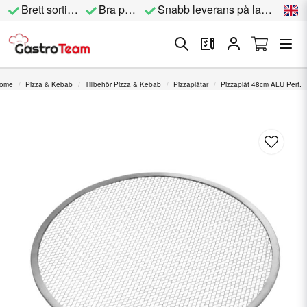
Brett sortiment
Bra priser
Snabb leverans på lagervara
ome
Pizza & Kebab
Tillbehör Pizza & Kebab
Pizzaplåtar
Pizzaplåt 48cm ALU Perf.