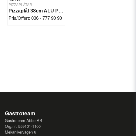
PIZZAPLÅTAR
Pizzaplåt 38cm ALU Perf.
Pris/Offert: 036 - 777 90 90
Gastroteam
Gastroteam Abbe AB
Org.nr: 559101-1100
Mekanikervägen 6