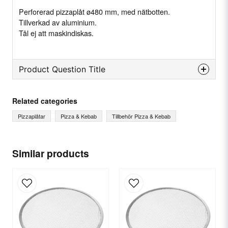
Perforerad pizzaplåt ø480 mm, med nätbotten.
Tillverkad av aluminium.
Tål ej att maskindiskas.
Product Question Title
question
Ask us something about this product...
Related categories
Pizzaplåtar
Pizza & Kebab
Tillbehör Pizza & Kebab
name
Name
Similar products
email
Email