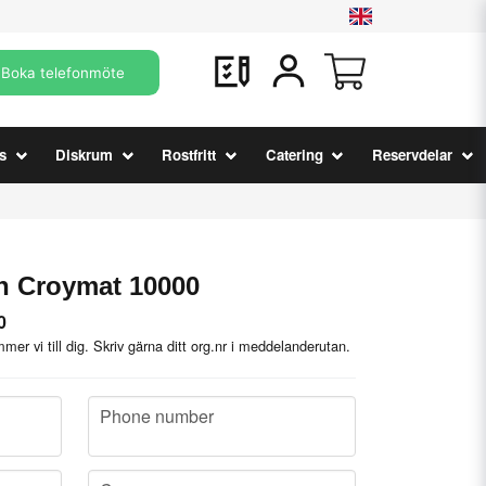
Boka telefonmöte
s
Diskrum
Rostfritt
Catering
Reservdelar
 Croymat 10000
0
mer vi till dig. Skriv gärna ditt org.nr i meddelanderutan.
phone
Phone number
company