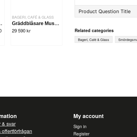
Product Question Title
BAGERI, CAFÉ & GLASS
gs-maskin Baklava
Gräddblåsare Mussana 'BOY' 4 Liter
question
Ask us something about th
Related categories
0
29 590 kr
Bageri, Café & Glass
Smördegsma
name
Name
Yes, you can publish 
rmation
My account
 & svar
Sign in
offertförfrågan
Register