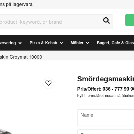
ns på lagervara
uct, keyword, or brand
ervering
Pizza & Kebab
Möbler
Bageri, Café & Glas
kin Croymat 10000
Smördegsmaskin
Pris/Offert: 036 - 777 90 9
Fyll i formuläret nedan så återkom
name
Name
email