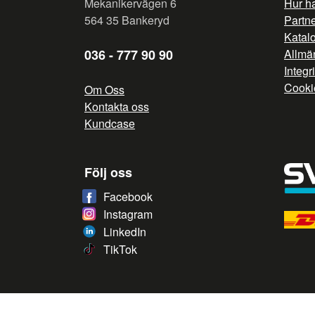
Mekanikervägen 6
Hur h
564 35 Bankeryd
Partn
Katal
036 - 777 90 90
Allmän
Integr
Cooki
Om Oss
Kontakta oss
Kundcase
Följ oss
Facebook
Instagram
LinkedIn
TikTok
/* */
// G ADS CONVERSION PAGE --> //
// GTAG EVENT --> //
/