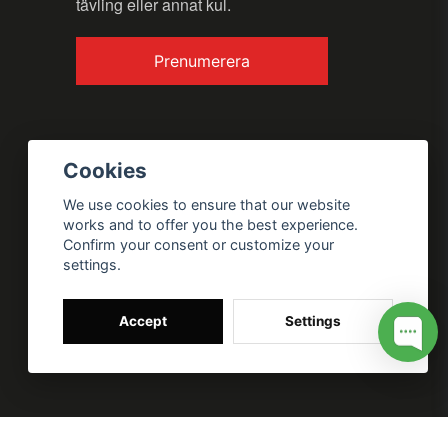
tävling eller annat kul.
Send question
Prenumerera
Cookies
We use cookies to ensure that our website
works and to offer you the best experience.
Confirm your consent or customize your
settings.
Accept
Settings
 for my site --> //
// Google tag (gtag.js) --> //
/* SWIFFTY