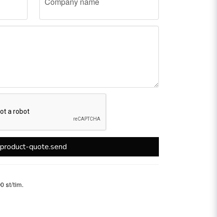
Company name
product-quote.send
0 st/tim.