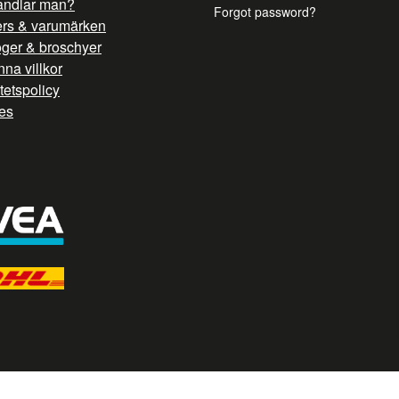
andlar man?
Forgot password?
ers & varumärken
oger & broschyer
na villkor
itetspolicy
es
/ G TAG STYRNING --> //
// Hojtar Heatmap, Hotjar Tracking Code