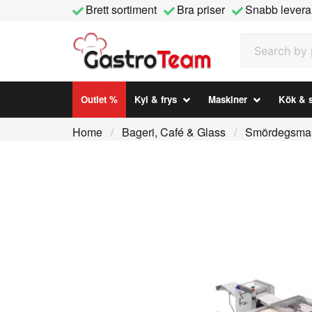
Brett sortiment
Bra priser
Snabb levera
Search by prod
Outlet %
Kyl & frys
Maskiner
Kök & s
Home
Bageri, Café & Glass
Smördegsmas