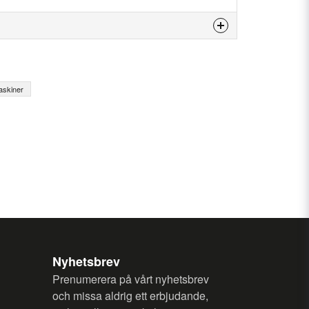
is product...
skiner
email
Email
my question.
Nyhetsbrev
Prenumerera på vårt nyhetsbrev
och missa aldrig ett erbjudande,