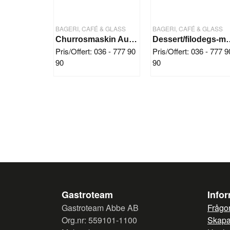
BAGERI, CAFÉ & GLASS
BAGERI, CAFÉ & GLASS
Churrosmaskin Automatisk (4 kg deg)
Dessert/filode
Pris/Offert: 036 - 777 90
Pris/Offert: 036 - 777 9
90
90
Gastroteam
Info
Gastroteam Abbe AB
Frågor
Org.nr: 559101-1100
Skapa 