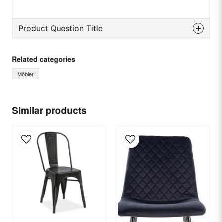
Product Question Title
question
Ask us something about this product...
Related categories
Möbler
name
Name
Similar products
email
Email
Yes, you can publish my question.