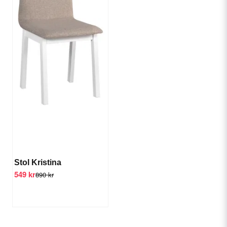
Stol Kristina
549 kr
890 kr