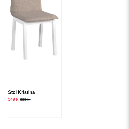
Stol Kristina
549 kr
890 kr