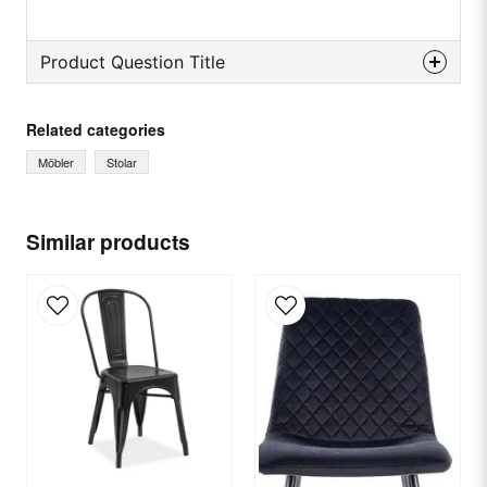
Product Question Title
question
Ask us something about this product...
Related categories
Möbler
Stolar
name
Name
Similar products
email
Email
Yes, you can publish my question.