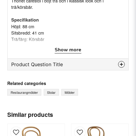
Thonet caféstol i böjt trä och i klassisk look och i
trä/körsbär.
Specifikation
Höjd: 88 cm
Sitsbredd: 41 cm
Trä/färg: Körsbär
Show more
Product Question Title
question
Ask us something about this product...
Related categories
Restaurangmöbler
Stolar
Möbler
name
Name
Similar products
email