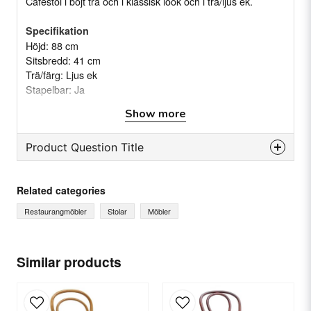
Caféstol i böjt trä och i klassisk look och i trä/ljus ek.
Specifikation
Höjd: 88 cm
Sitsbredd: 41 cm
Trä/färg: Ljus ek
Stapelbar: Ja
Show more
Product Question Title
question
Ask us something about this product...
Related categories
Restaurangmöbler
Stolar
Möbler
name
Name
Similar products
email