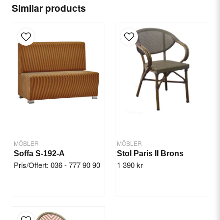
name
Name
Similar products
email
Email
Yes, you can publish my question.
MÖBLER
MÖBLER
Soffa S-192-A
Stol Paris II Brons
Pris/Offert: 036 - 777 90 90
1 390 kr
Send question