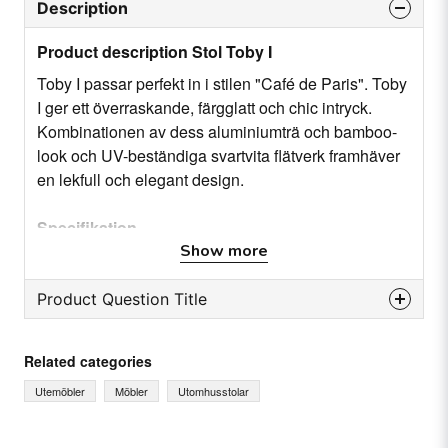
Description
Product description Stol Toby I
Toby I passar perfekt in i stilen "Café de Paris". Toby
I ger ett överraskande, färgglatt och chic intryck.
Kombinationen av dess aluminiumträ och bamboo-
look och UV-beständiga svartvita flätverk framhäver
en lekfull och elegant design.
Specifikation
Rygghöjd: 90 cm
Show more
Djup: 58 cm
Bredd: 47 cm
Product Question Title
Färg: Svart/vit
question
Stapelbar: Ja
Ask us something about this product...
Related categories
Material: Aluminiumträ
Utemöbler
Möbler
Utomhusstolar