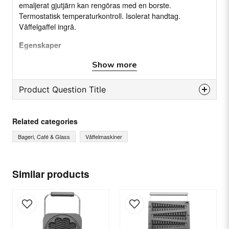
emaljerat gjutjärn kan rengöras med en borste.
Termostatisk temperaturkontroll. Isolerat handtag.
Våffelgaffel ingrå.
Egenskaper
Våffeljärn av emaljerat gjutjärn
Show more
Termostatisk temperaturkontroll
Product Question Title
Isolerat handtag
question
Specifikation
Ask us something about this product...
Related categories
Anslutning: 230 V
Watt: 2200 W
Bageri, Café & Glass
Våffelmaskiner
Mått: (BxDxH) 330x520x (h) 560 mm
Vikt: (Brutto/netto) 24,84/21,73 kg
name
Material: Rostfritt stål
Name
Similar products
email
Email