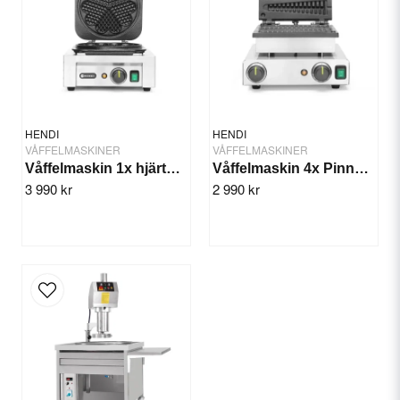
Yes, you can publish my question.
HENDI
HENDI
VÅFFELMASKINER
VÅFFELMASKINER
Våffelmaskin 1x hjärta 2200 W
Våffelmaskin 4x Pinnvåfflor
3 990 kr
2 990 kr
Send question