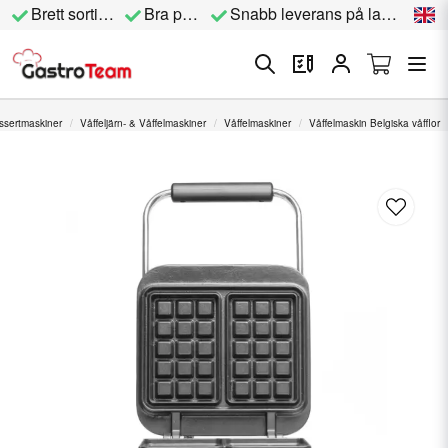
Brett sortiment
Bra priser
Snabb leverans på lagervara
ssertmaskiner
Våffeljärn- & Våffelmaskiner
Våffelmaskiner
Våffelmaskin Belgiska våfflor