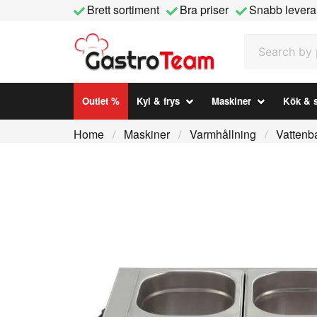
Brett sortiment
Bra priser
Snabb levera
Search by prod
Outlet %
Kyl & frys
Maskiner
Kök & s
Home
Maskiner
Varmhållning
Vattenb