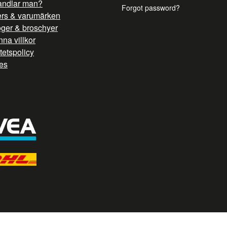
andlar man?
Forgot password?
ers & varumärken
oger & broschyer
na villkor
itetspolicy
es
/ G TAG STYRNING --> //
// Hojtar Heatmap, Hotjar Tracking Code