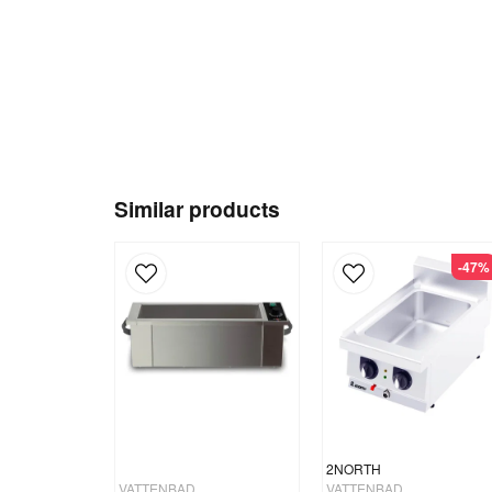
Similar products
-47%
2NORTH
VATTENBAD
VATTENBAD