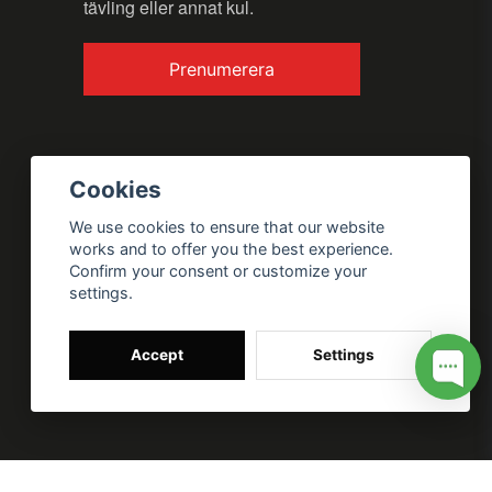
tävling eller annat kul.
Send question
Prenumerera
Cookies
We use cookies to ensure that our website
works and to offer you the best experience.
Confirm your consent or customize your
settings.
Accept
Settings
 for my site --> //
// Google tag (gtag.js) --> //
/* SWIFFTY