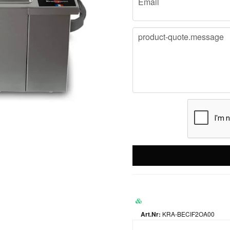
Email
message
product-quote.message
KRA-BECIF2OA00