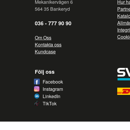
Mekanikervägen 6
Hur h
564 35 Bankeryd
Partn
Katal
036 - 777 90 90
Allmän
Integr
Cooki
Om Oss
Kontakta oss
Kundcase
Följ oss
Facebook
Instagram
LinkedIn
TikTok
/* */
// G ADS CONVERSION PAGE --> //
// GTAG EVENT --> //
/