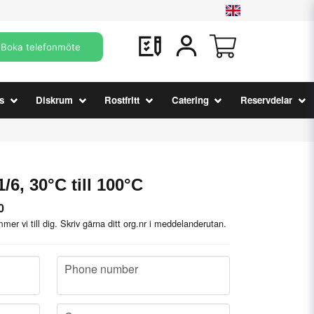
Boka telefonmöte
s
Diskrum
Rostfritt
Catering
Reservdelar
/6, 30°C till 100°C
0
mer vi till dig. Skriv gärna ditt org.nr i meddelanderutan.
phone
Phone number
company