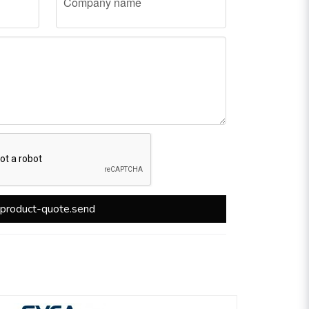
Company name
product-quote.send