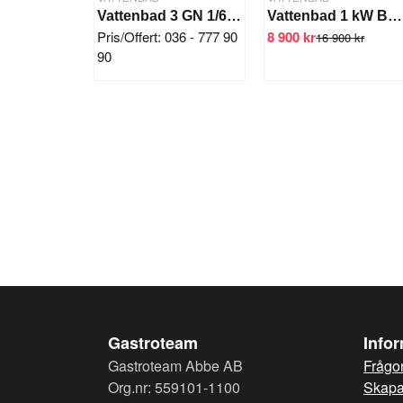
Vattenbad 3 GN 1/6, 30°C till 100°C
Vattenbad 1 kW BM4070
Pris/Offert: 036 - 777 90
8 900 kr
16 900 kr
90
Gastroteam
Info
Gastroteam Abbe AB
Frågor
Org.nr: 559101-1100
Skapa 