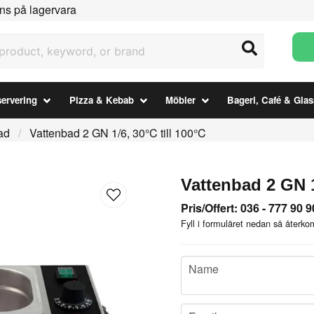
ns på lagervara
uct, keyword, or brand
ervering
Pizza & Kebab
Möbler
Bageri, Café & Glas
ad
Vattenbad 2 GN 1/6, 30°C till 100°C
Vattenbad 2 GN 1
Pris/Offert: 036 - 777 90 9
Fyll i formuläret nedan så återkom
name
Name
email