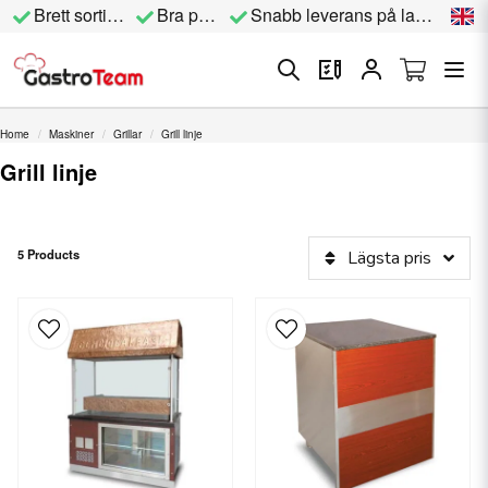
Brett sortiment
Bra priser
Snabb leverans på lagervara
Home
Maskiner
Grillar
Grill linje
Grill linje
5 Products
Lägsta pris