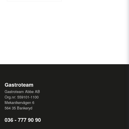
Gastroteam
Gastroteam Abbe AB
Org.nr: 559101-1100
Mekanikervägen 6
564 35 Bankeryd
036 - 777 90 90