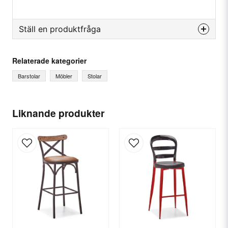
Ställ en produktfråga
question
Fråga oss något om denna produkten...
Relaterade kategorier
Barstolar
Möbler
Stolar
name
Ditt namn
Liknande produkter
email
E-postadress
Ja, ni får publicera min fråga