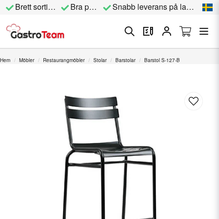
Brett sortiment
Bra priser
Snabb leverans på lagervara
Hem
Möbler
Restaurangmöbler
Stolar
Barstolar
Barstol S-127-B