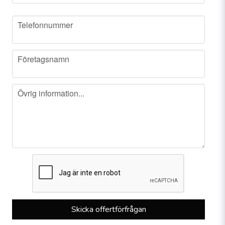
phone
Telefonnummer
company
Företagsnamn
message
Övrig information...
Skicka offertförfrågan