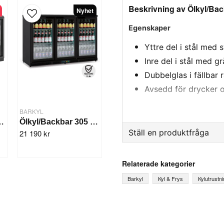
Beskrivning av Ölkyl/Back
Nyhet
Egenskaper
Yttre del i stål med 
Inre del i stål med g
Dubbelglas i fällbar
Avsedd för drycker 
Justerbara hyllor av 
BARKYL
Hermetisk kompress
utdörrar Svart LG-330S
Ölkyl/Backbar 305 Ltr. 3x Skjutdörr
Förstärkt förångars
Ställ en produktfråga
21 190 kr
Digital temperatur- o
question
energihantering.
Fråga oss något om denna
Relaterade kategorier
LED-belysning invän
Barkyl
Kyl & Frys
Kylutrustn
Ventilerad kondense
Sprutgjuten polyuret
name
Ditt namn
och noll ODP-effekt