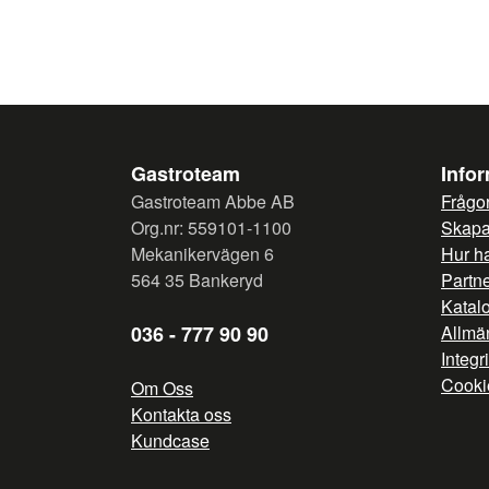
Gastroteam
Info
Gastroteam Abbe AB
Frågor
Org.nr: 559101-1100
Skapa 
Mekanikervägen 6
Hur h
564 35 Bankeryd
Partn
Katal
036 - 777 90 90
Allmän
Integr
Cooki
Om Oss
Kontakta oss
Kundcase