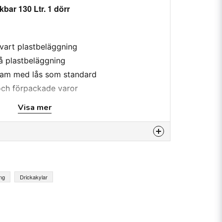
bar 130 Ltr. 1 dörr
svart plastbeläggning
rå plastbeläggning
 ram med lås som standard
och förpackade varor
ståltråd och plast
Visa mer
or med högre startmoment
ystem med korrosionsskydd
ch avfrostningsstyrning, effektiv
 produkten...
digt
ing
Drickakylar
ringsenhet
anisolering, densitet 40 kg/m³, lågt GWP
email
E-postadress