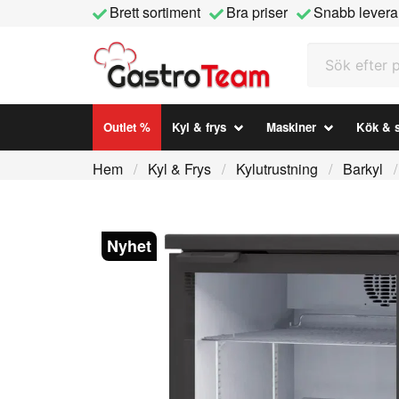
Brett sortiment
Bra priser
Snabb levera
Sök efter prod
Outlet %
Kyl & frys
Maskiner
Kök & s
Hem
Kyl & Frys
Kylutrustning
Barkyl
Nyhet