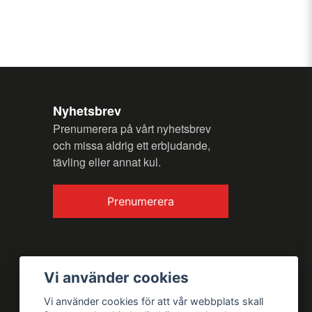
ing av avfrostningsvatten
C till +8 °C vid 32 °C och 65 % relativ
n fråga
Nyhetsbrev
Prenumerera på vårt nyhetsbrev
och missa aldrig ett erbjudande,
tävling eller annat kul.
50 mm
Skicka fråga
Prenumerera
Vi använder cookies
Vi använder cookies för att vår webbplats skall