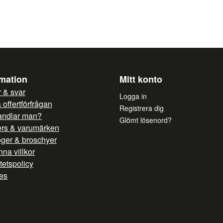
Automatisk avdunstn
Driftstemperatur +4 °
luftfuktighet
Ja, ni får publicera mi
Specifikation
Produkttyp: Backbar/ölkyl
Volym: ca. 130 liter
rmation
Mitt konto
Kapacitet, burk: 33 cl x 150st
Hyllor: 2 hyllor
 & svar
Logga in
Kyleffekt: 205 W
offertförfrågan
Registrera dig
Nominell effekt: 176 W
andlar man?
Mått: (BxDxH) 620x520x(h)8
Glömt lösenord?
ers & varumärken
oger & broschyer
na villkor
itetspolicy
es