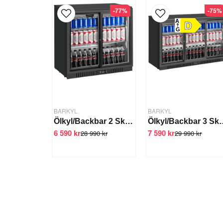
-77%
-75%
A
D
G
BARKYL
BARKYL
Ölkyl/Backbar 2 Skjutdörrar LG-208S
Ölkyl/Backbar 3 Skj
6 590 kr
7 590 kr
28 990 kr
29 990 kr