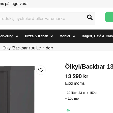
ns på lagervara
ukt, nyckelord eller varumärke
ervering
Pizza & Kebab
Möbler
Bageri, Café & Glas
Ölkyl/Backbar 130 Ltr. 1 dörr
Ölkyl/Backbar 13
13 290 kr
Exkl moms
130 liter, 33 cl x 150st.
Läs mer