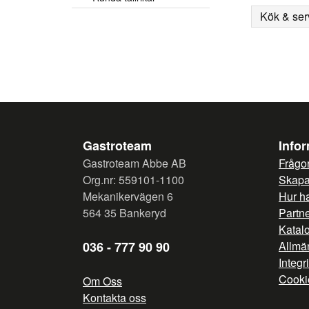
Kök & ser
Gastroteam
Info
Gastroteam Abbe AB
Frågor
Org.nr: 559101-1100
Skapa 
Mekanikervägen 6
Hur h
564 35 Bankeryd
Partn
Katal
036 - 777 90 90
Allmän
Integr
Cooki
Om Oss
Kontakta oss