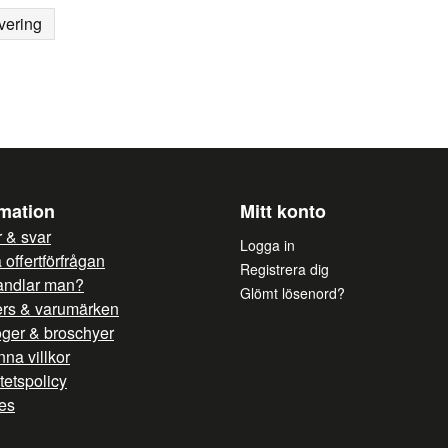
vering
rmation
Mitt konto
 & svar
Logga in
offertförfrågan
Registrera dig
andlar man?
Glömt lösenord?
ers & varumärken
oger & broschyer
na villkor
itetspolicy
es