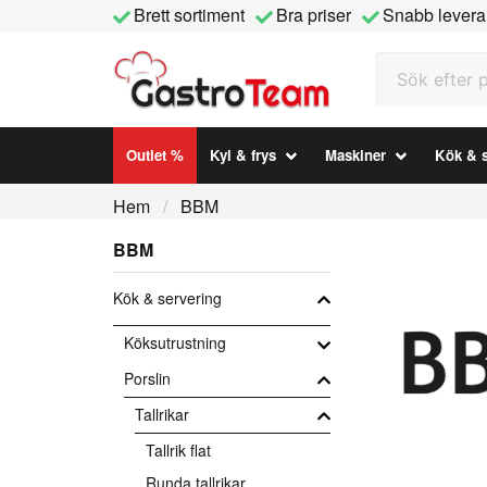
Brett sortiment
Bra priser
Snabb levera
Sök efter prod
Outlet %
Kyl & frys
Maskiner
Kök & s
Hem
BBM
BBM
Kök & servering
Köksutrustning
Porslin
Tallrikar
Tallrik flat
Runda tallrikar