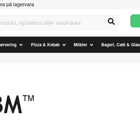
ns på lagervara
ukt, nyckelord eller varumärke
ervering
Pizza & Kebab
Möbler
Bageri, Café & Glas