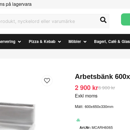
ns på lagervara
ukt, nyckelord eller varumärke
ervering
Pizza & Kebab
Möbler
Bageri, Café & Glas
Arbetsbänk 600
2 900 kr
6 900 kr
Exkl moms
Mått: 600x650x330mm
MCARH6065