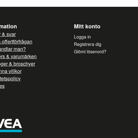
rmation
Mitt konto
 & svar
Logga in
offertförfrågan
Registrera dig
andlar man?
Glömt lösenord?
ers & varumärken
oger & broschyer
na villkor
itetspolicy
es