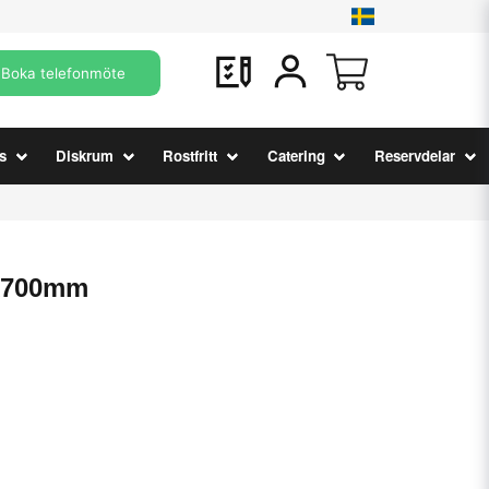
Boka telefonmöte
s
Diskrum
Rostfritt
Catering
Reservdelar
x700mm