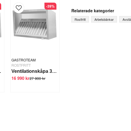
question
-39%
Fråga oss något om denna
Relaterade kategorier
Rostfritt
Arbetsbänkar
Avstä
name
Ditt namn
GASTROTEAM
Ja, ni får publicera mi
ROSTFRITT
mlare, belysning
Ventilationskåpa 300 cm
16 990 kr
27 900 kr