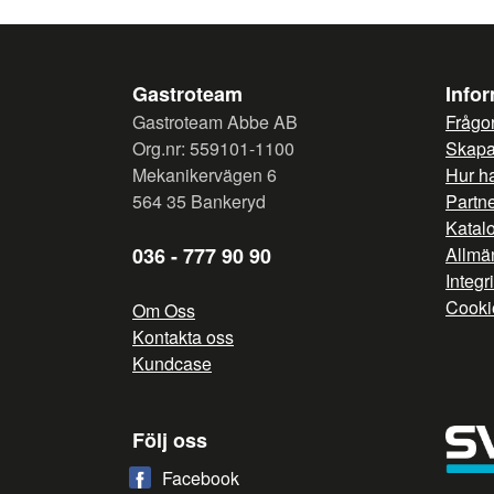
Gastroteam
Info
Gastroteam Abbe AB
Frågor
Org.nr: 559101-1100
Skapa 
Mekanikervägen 6
Hur h
564 35 Bankeryd
Partn
Katal
036 - 777 90 90
Allmän
Integr
Cooki
Om Oss
Kontakta oss
Kundcase
Följ oss
Facebook