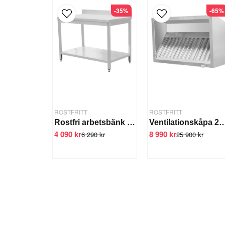
-35%
-65%
ROSTFRITT
ROSTFRITT
Rostfri arbetsbänk 1400-1800 mm - 1600x700x850 mm 1400x700x850 mm 1600x700x850 mm
Ventilationskåpa 200 cm Filter, fettuppsa
4 090 kr
8 990 kr
6 290 kr
25 900 kr