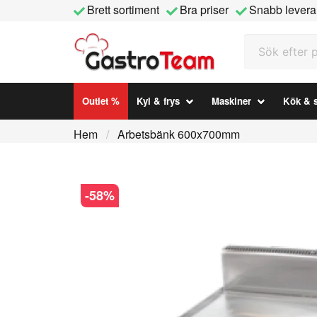
Brett sortiment
Bra priser
Snabb levera
Sök efter prod
Outlet %
Kyl & frys
Maskiner
Kök & s
Hem
Arbetsbänk 600x700mm
-
58
%