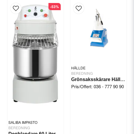
-53%
email
E-postadress
Ja, ni får publicera min fråga
HÄLLDE
BEREDNING
Grönsaksskärare Hällde RG-7
Pris/Offert: 036 - 777 90 90
Skicka fråga
SALIBA IMPASTO
BEREDNING
Degblandare 60 Liter 2 vxl/timer