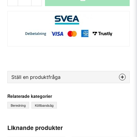
Ställ en produktfråga
question
Fråga oss något om denna produkten...
Relaterade kategorier
Beredning
Köttbandsåg
name
Ditt namn
Liknande produkter