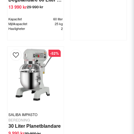
13 990 kr
29 990 kr
Kapacitet
60 liter
Mjölkapacitet
25 kg
Hastigheter
2
-52%
SALIBA IMPASTO
BEREDNING
30 Liter Planetblandare
9 990 kr
20 900 kr