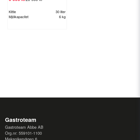
Kittle
30 liter
Mjölkapacitet
6 kg
Gastroteam
Gastroteam Abbe AB
Org.nr: 559101-1100
Mekanikervägen 6