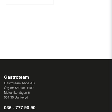
Gastroteam
Gastroteam Abbe AB
Org.nr: 559101-1100
Mekanikervägen 6
564 35 Bankeryd
036 - 777 90 90