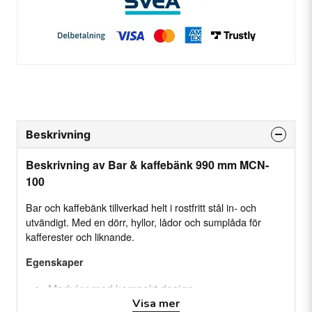
Beskrivning
Beskrivning av Bar & kaffebänk 990 mm MCN-
100
Bar och kaffebänk tillverkad helt i rostfritt stål in- och
utvändigt. Med en dörr, hyllor, lådor och sumplåda för
kafferester och liknande.
Egenskaper
Moduler med kompakt design
Visa mer
Ytterhölje av rostfritt stål AISI-304 (med