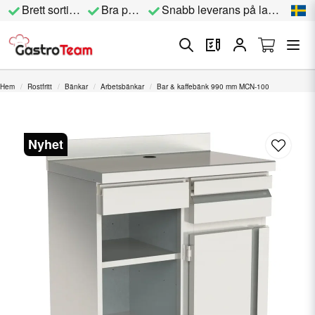
Brett sortiment
Bra priser
Snabb leverans på lagervara
Hem
Rostfritt
Bänkar
Arbetsbänkar
Bar & kaffebänk 990 mm MCN-100
Nyhet