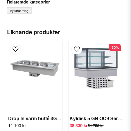
Relaterade kategorier
Kylutrustning
name
Ditt namn
Liknande produkter
-30%
email
E-postadress
Ja, ni får publicera min fråga
Drop In varm buffé 3GN (värme)
Kyldisk 5 GN OC9 Service
11 100 kr
38 330 kr
54 758 kr