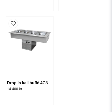
Skicka fråga
Drop In kall buffé 4GN (kyla)
14 400 kr