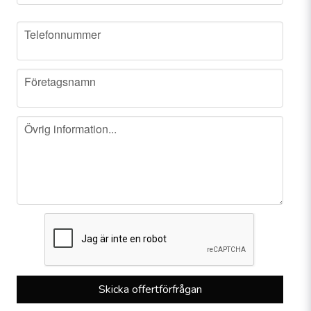
phone
Telefonnummer
company
Företagsnamn
message
Övrig information...
Skicka offertförfrågan