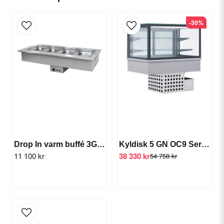
-30%
email
E-postadress
Ja, ni får publicera min fråga
Drop In varm buffé 3GN (värme)
Kyldisk 5 GN OC9 Service
11 100 kr
38 330 kr
54 758 kr
Skicka fråga