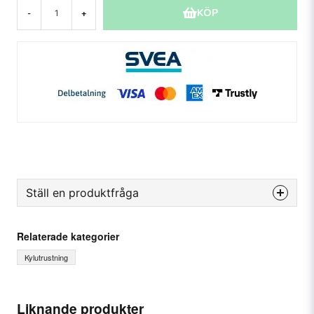
KÖP
-
+
Ställ en produktfråga
question
Fråga oss något om denna produkten...
Relaterade kategorier
Kylutrustning
name
Ditt namn
Liknande produkter