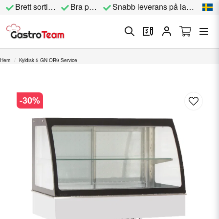
Brett sortiment
Bra priser
Snabb leverans på lagervara
Hem
Kyldisk 5 GN OR9 Service
-
30
%