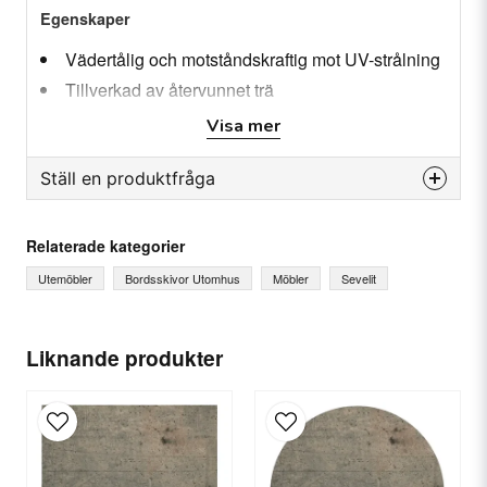
Egenskaper
Vädertålig och motståndskraftig mot UV-strålning
Tillverkad av återvunnet trä
För utomhusbruk och offentlig miljö
Visa mer
Ställ en produktfråga
Specifikation
Diameter: Ø70 cm
question
Tjocklek: (mitten) 16 mm Tjocklek: (kant) 27-30 mm
Fråga oss något om denna produkten...
Relaterade kategorier
Utemöbler
Bordsskivor Utomhus
Möbler
Sevelit
name
Ditt namn
Liknande produkter
email
E-postadress