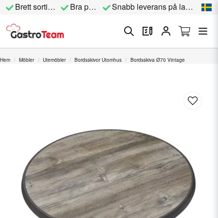
Brett sortiment
Bra priser
Snabb leverans på lagervara
Hem
Möbler
Utemöbler
Bordsskivor Utomhus
Bordsskiva Ø70 Vintage