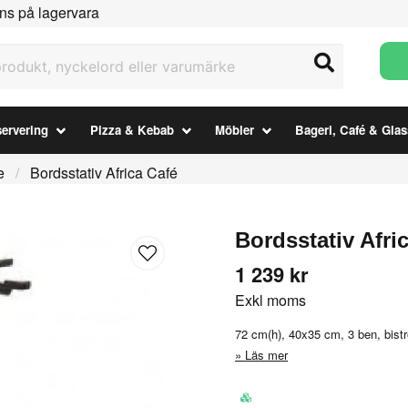
ns på lagervara
ukt, nyckelord eller varumärke
ervering
Pizza & Kebab
Möbler
Bageri, Café & Glas
e
Bordsstativ Africa Café
Bordsstativ Afri
1 239 kr
Exkl moms
72 cm(h), 40x35 cm, 3 ben, bistro
Läs mer