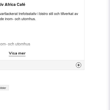
iv Africa Café
tlackerat trefotsstativ i bistro stil och tillverkat av
åde inom- och utomhus.
l
nom- och utomhus
 ∅70 cm
Visa mer
.6 cm
 produkten...
öbler
email
E-postadress