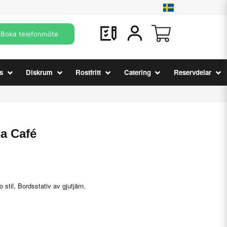
Boka telefonmöte
s
Diskrum
Rostfritt
Catering
Reservdelar
ca Café
 stil, Bordsstativ av gjutjärn.