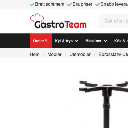
Brett sortiment
Bra priser
Snabb levera
Sök efter prod
Outlet %
Kyl & frys
Maskiner
Kök & s
Hem
Möbler
Utemöbler
Bordsstativ Ut