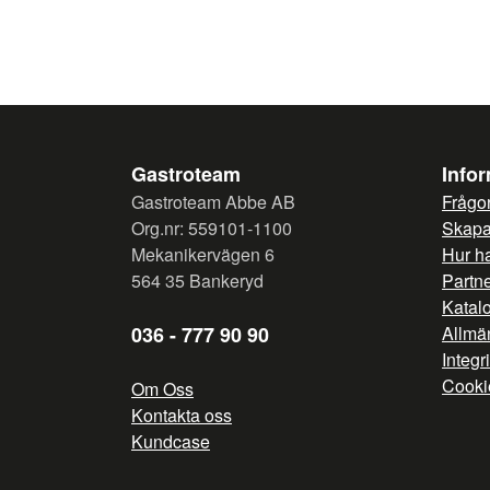
Gastroteam
Info
Gastroteam Abbe AB
Frågor
Org.nr: 559101-1100
Skapa 
Mekanikervägen 6
Hur h
564 35 Bankeryd
Partn
Katal
036 - 777 90 90
Allmän
Integr
Cooki
Om Oss
Kontakta oss
Kundcase