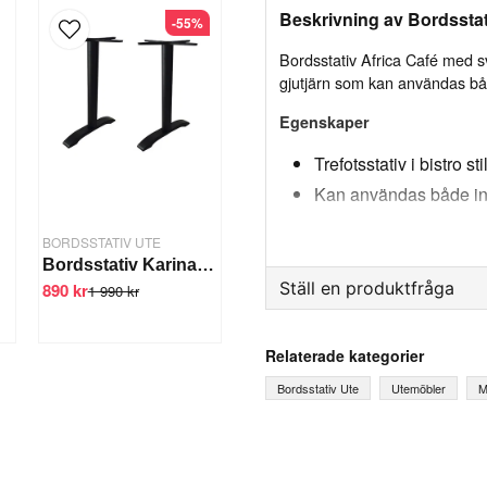
Beskrivning av Bordsstat
-55%
Bordsstativ Africa Café med svar
gjutjärn som kan användas b
Egenskaper
Trefotsstativ i bistro sti
Kan användas både i
Bordsskiva rund max
BORDSSTATIV UTE
Bordsstativ Karina 2-pelare
Specifikation:
Ställ en produktfråga
890 kr
Mått (höjd): 72 cm
1 990 kr
Mått (fotplatta): 40x35 cm
Diameter (pelare): Ø3.0 - Ø7
question
Fråga oss något om denna
Relaterade kategorier
Material: Gjutjärn
Färg: Svart
Bordsstativ Ute
Utemöbler
M
Vikt: 12 kg
name
Ditt namn