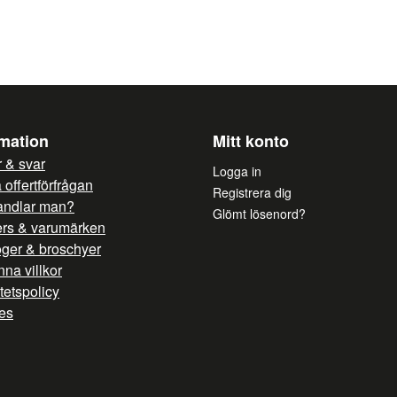
Ja, ni får publicera mi
rmation
Mitt konto
 & svar
Logga in
offertförfrågan
Registrera dig
andlar man?
Glömt lösenord?
ers & varumärken
oger & broschyer
na villkor
itetspolicy
es