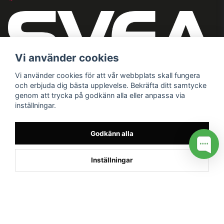
Vi använder cookies
Vi använder cookies för att vår webbplats skall fungera
och erbjuda dig bästa upplevelse. Bekräfta ditt samtycke
genom att trycka på godkänn alla eller anpassa via
inställningar.
Godkänn alla
Inställningar
/* */
// G ADS CONVERSION PAGE --> //
// GTAG EVENT --> //
//
G TAG STYRNING --> //
// Hojtar Heatmap, Hotjar Tracking
Code for my site --> //
// Google tag (gtag.js) --> //
/* SWIFFTY