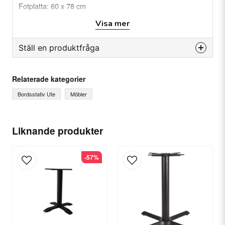
Fotplatta: 60 x 78 cm
Material: Aluminium
Visa mer
Färg: Svart
Vikt: 13 Kg
Ställ en produktfråga
question
Fråga oss något om denna produkten...
Relaterade kategorier
Bordsstativ Ute
Möbler
name
Ditt namn
Liknande produkter
-57%
email
E-postadress
Ja, ni får publicera min fråga