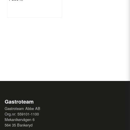
Gastroteam
Gastroteam Abbe AB
Org.nr: 559101-1100
Mekanikervägen 6
564 35 Bankeryd