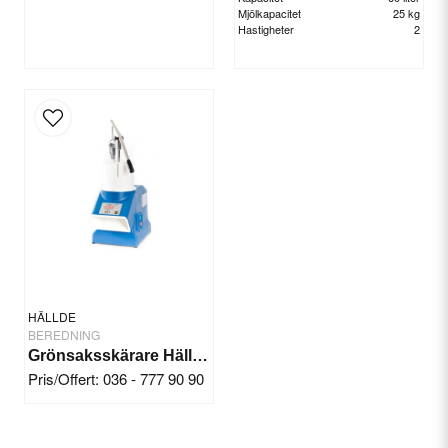
Mjölkapacitet
25 kg
Hastigheter
2
HÄLLDE
BEREDNING
Grönsaksskärare Hällde RG-7
Pris/Offert: 036 - 777 90 90