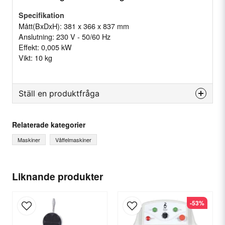
Specifikation
Mått(BxDxH): 381 x 366 x 837 mm
Anslutning: 230 V - 50/60 Hz
Effekt: 0,005 kW
Vikt: 10 kg
Ställ en produktfråga
question
Fråga oss något om denna produkten...
Relaterade kategorier
Maskiner
Våffelmaskiner
name
Ditt namn
Liknande produkter
-53%
email
E-postadress