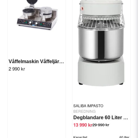
Ja, ni får publicera min fråga
Våffelmaskin Våffeljärn x2 Hjärta
2 990 kr
Skicka fråga
SALIBA IMPASTO
BEREDNING
Degblandare 60 Liter 2 vxl/timer
13 990 kr
29 990 kr
Kapacitet
60 liter