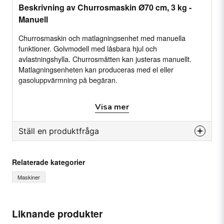
Beskrivning av Churrosmaskin Ø70 cm, 3 kg -
Manuell
Churrosmaskin och matlagningsenhet med manuella
funktioner. Golvmodell med låsbara hjul och
avlastningshylla. Churrosmåtten kan justeras manuellt.
Matlagningsenheten kan produceras med el eller
gasoluppvärmning på begäran.
Specifikation
Visa mer
Mått: (kokbänk) 100 x 90 x 85 cm
Kapacitet: ca 3 kg
Gryta: Ø70 cm
Ställ en produktfråga
question
Fråga oss något om denna produkten...
Relaterade kategorier
Maskiner
name
Ditt namn
Liknande produkter