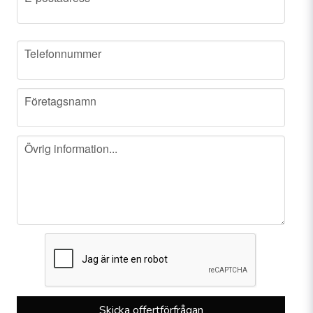
phone
Telefonnummer
company
Företagsnamn
message
Övrig information...
Skicka offertförfrågan