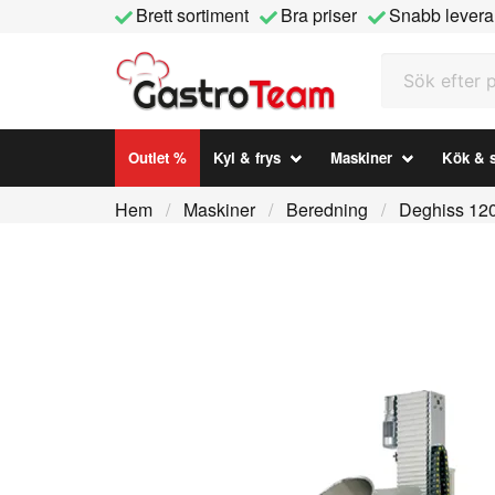
Brett sortiment
Bra priser
Snabb levera
Sök efter prod
Outlet %
Kyl & frys
Maskiner
Kök & s
Hem
Maskiner
Beredning
Deghiss 120 