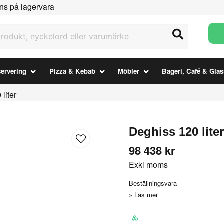
ns på lagervara
ukt, nyckelord eller varumärke
ervering
Pizza & Kebab
Möbler
Bageri, Café & Glas
liter
Deghiss 120 lite
98 438 kr
Exkl moms
Beställningsvara
Läs mer