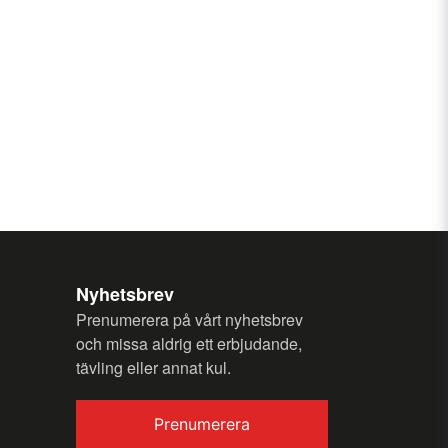
n fråga
Skicka fråga
Nyhetsbrev
Prenumerera på vårt nyhetsbrev
och missa aldrig ett erbjudande,
tävling eller annat kul.
Prenumerera