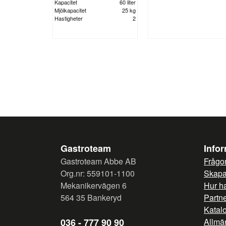
Kapacitet
60 liter
Mjölkapacitet
25 kg
Hastigheter
2
Gastroteam
Info
Gastroteam Abbe AB
Frågor
Org.nr: 559101-1100
Skapa 
Mekanikervägen 6
Hur h
564 35 Bankeryd
Partn
Katal
036 - 777 90 90
Allmän