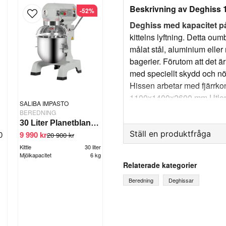
Beskrivning av Deghiss 12
-52%
Deghiss med kapacitet på u
kittelns lyftning. Detta oumb
målat stål, aluminium eller r
bagerier. Förutom att det är
med speciellt skydd och nöd
Hissen arbetar med fjärrko
1100x1400x2600 mm Utlopp
SALIBA IMPASTO
Kapacitet : 120 liter.
BEREDNING
7
30 Liter Planetblandare
Ställ en produktfråga
0
9 990 kr
20 900 kr
Kittle
30 liter
question
Mjölkapacitet
6 kg
Fråga oss något om denna
Relaterade kategorier
Beredning
Deghissar
name
Ditt namn