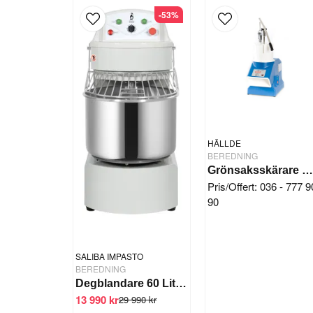
-53%
HÄLLDE
BEREDNING
Grönsaksskärare Hällde RG-
Pris/Offert: 036 - 777 9
90
SALIBA IMPASTO
BEREDNING
Degblandare 60 Liter 2 vxl/timer
13 990 kr
29 990 kr