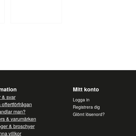
Ja, ni får publicera mi
rmation
Mitt konto
 & svar
Logga in
offertförfrågan
Registrera dig
andlar man?
Glömt lösenord?
ers & varumärken
oger & broschyer
na villkor