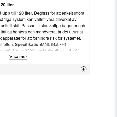
0 liter
pp till 120 liter.
Deghiss för att enkelt utföra
ärliga system kan valfritt vara tillverkat av
ostfritt stål. Passar till storskaliga bagerier och
 lätt att hantera och manövrera, är det utrustat
apparater för att förhindra risk för systemet.
ntrollen.
Specifikation
Mått: (BxLxH)
shöjd: max 2200 mm Motoreffekt: 1,5 kW
Visa mer
 produkten...
email
E-postadress