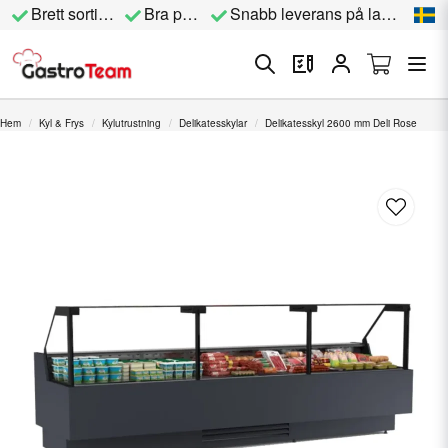
Brett sortiment
Bra priser
Snabb leverans på lagervara
Hem
Kyl & Frys
Kylutrustning
Delikatesskylar
Delikatesskyl 2600 mm Deli Rose