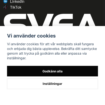
LinkedIn
TikTok
Vi använder cookies
Vi använder cookies för att vår webbplats skall fungera
och erbjuda dig bästa upplevelse. Bekräfta ditt samtycke
genom att trycka på godkänn alla eller anpassa via
inställningar.
Godkänn alla
Inställningar
/* */
// G ADS CONVERSION PAGE --> //
// GTAG EVENT --> //
//
G TAG STYRNING --> //
// Hojtar Heatmap, Hotjar Tracking