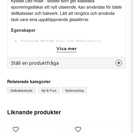
Kyldisk Deli Rose - Modell som ger klassiska
eponeringsdiskar ett nytt utseende, kan användas för både
delikatesser och bakverk. Lätt att rengöra och använda
tack vare sina uppåtöppnande glasdörrar.
Egenskaper
Används till kött, korv och delikatesser
Visa mer
Servering över disk
Fjärrversion
Ställ en produktfråga
Fläktassisterad kylning
Elektronisk termostat
question
Fråga oss något om denna produkten...
Relaterade kategorier
Polyuretaninjicerad kropp
Innerbeläggning av rostfritt stål
Delikatesskylar
Kyl & Frys
Kylutrustning
Arbetsplatta i rostfritt stål
name
Uppåtgående härdade glas ger
Ditt namn
Liknande produkter
Enkel rengöring och underhåll
Ljussystem
email
Härdade och stötdämpande glasdörrar