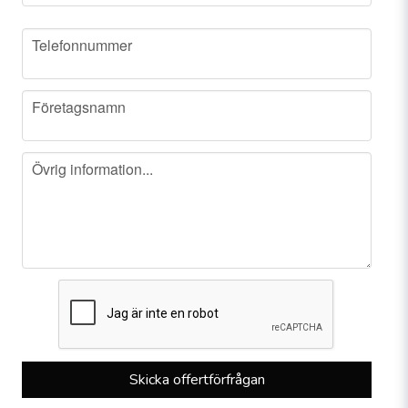
phone
Telefonnummer
company
Företagsnamn
message
Övrig information...
Skicka offertförfrågan