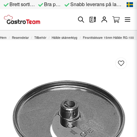
Brett sortiment
Bra priser
Snabb leverans på lagervara
Hem
Reservdelar
Tillbehör
Hällde skärverktyg
Finsnittskivare 15mm Hällde RG-100