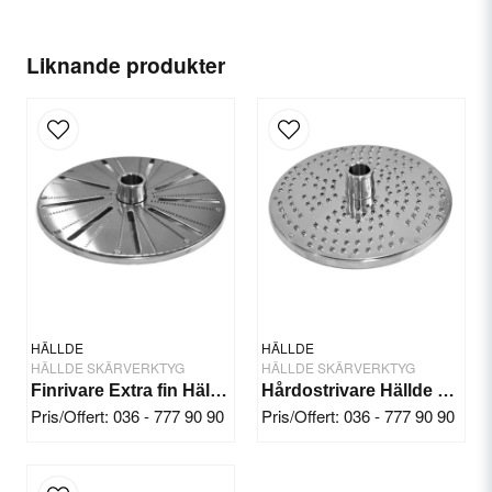
name
Ditt namn
Liknande produkter
email
E-postadress
Ja, ni får publicera min fråga
HÄLLDE
HÄLLDE
HÄLLDE SKÄRVERKTYG
HÄLLDE SKÄRVERKTYG
Finrivare Extra fin Hällde RG-300i/350/400
Hårdostrivare Hällde RG-200/250
Pris/Offert: 036 - 777 90 90
Pris/Offert: 036 - 777 90 90
Skicka fråga