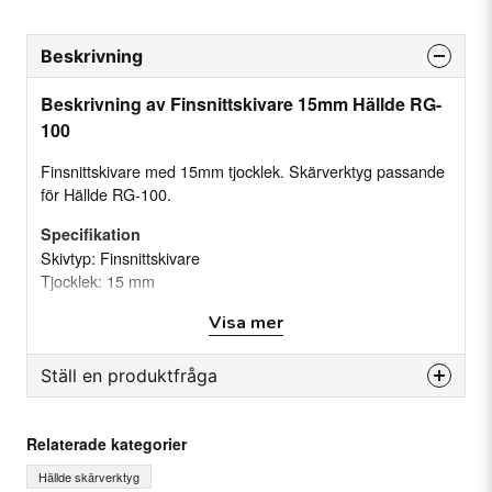
Beskrivning
Beskrivning av Finsnittskivare 15mm Hällde RG-
100
Finsnittskivare med 15mm tjocklek. Skärverktyg passande
för Hällde RG-100.
Specifikation
Skivtyp: Finsnittskivare
Tjocklek: 15 mm
Passar till: Hällde RG-100
Visa mer
Ställ en produktfråga
question
Fråga oss något om denna produkten...
Relaterade kategorier
Hällde skärverktyg