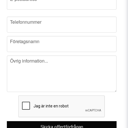
phone
Telefonnummer
company
Företagsnamn
message
Övrig information...
Skicka offertförfrågan