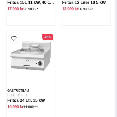
Fritös 15L 11 kW, 40 cm Turbo
Fritös 12 Liter 10 5 kW
17 990 kr
13 990 kr
26 900 kr
26 900 kr
Skicka fråga
-26%
GASTROTEAM
ELFRITÖSER
Fritös 24 Ltr. 15 kW
10 990 kr
14 900 kr