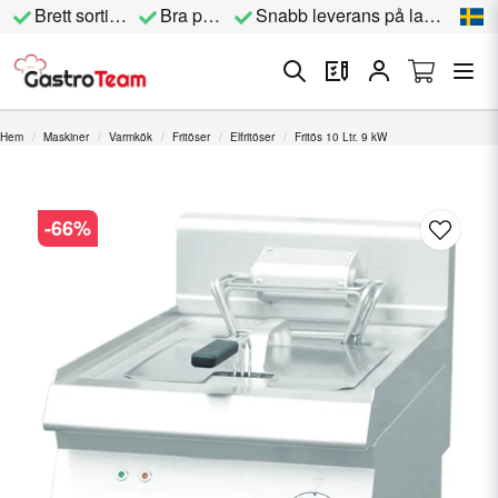
Brett sortiment
Bra priser
Snabb leverans på lagervara
Hem
Maskiner
Varmkök
Fritöser
Elfritöser
Fritös 10 Ltr. 9 kW
-
66
%