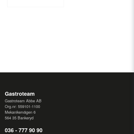
Gastroteam
Gastroteam Abbe AB
Org.nr: 559101-1100
Mekanikervägen 6
564 35 Bankeryd
036 - 777 90 90