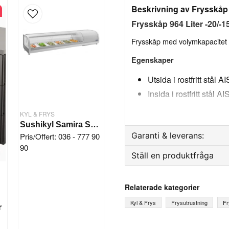
Beskrivning av Frysskåp 
Frysskåp 964 Liter -20/
Frysskåp med volymkapacitet p
Egenskaper
Utsida i rostfritt stål
Insida i rostfritt stål 
Vändbar dörröppning
KYL & FRYS
Automatiskt stängnin
Sushikyl Samira Saro
magnetpackning (dörre
Garanti & leverans:
Pris/Offert: 036 - 777 90
90
Innerdörr i rostfritt stål
Ställ en produktfråga
Reservdelsgaranti
Hyllor av plastbelagd s
Månader
Insprutad polyuretanis
question
Fråga oss något om denna
Relaterade kategorier
och noll ODP-effekt
Kyl & Frys
Frysutrustning
Fr
r
Komponenter