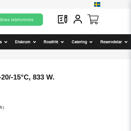
Boka telefonmöte
s
Diskrum
Rostfritt
Catering
Reservdelar
-20/-15°C, 833 W.
W.)