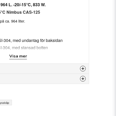
964 L. -20/-15°C, 833 W.
-15°C Nimbus CAS-125
å ca. 964 liter.
 AISI-304, med undantag för baksidan
AISI-304, med stansad botten
Visa mer
gssystem och
n förblir öppen när den öppnas mer än 90°)
tåltråd, höjdjusterbara
24
olering, densitet 40 kg/m³, lågt GWP
 produkten...
ysskåp