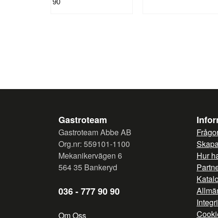
90
Gastroteam
Info
Gastroteam Abbe AB
Frågor
Org.nr: 559101-1100
Skapa 
Mekanikervägen 6
Hur h
564 35 Bankeryd
Partn
Katal
036 - 777 90 90
Allmän
Integr
Cooki
Om Oss