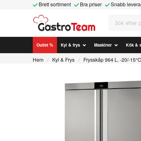
Brett sortiment
Bra priser
Snabb levera
Sök efter prod
Outlet %
Kyl & frys
Maskiner
Kök & s
Hem
Kyl & Frys
Frysskåp 964 L. -20/-15°C