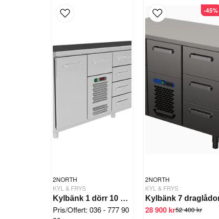
-45%
2NORTH
2NORTH
KYL & FRYS
KYL & FRYS
Kylbänk 1 dörr 10 draglådor
Kylbänk 7 draglådo
Pris/Offert: 036 - 777 90
28 900 kr
52 400 kr