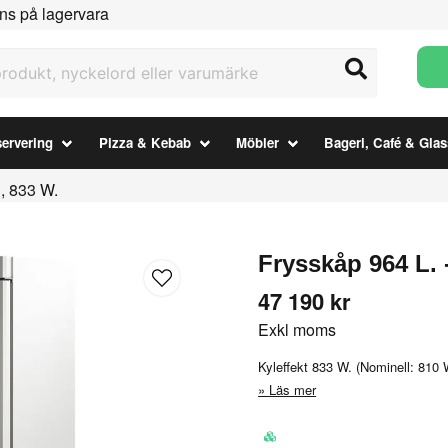
ns på lagervara
ukt, nyckelord eller varumärke
ervering
Pizza & Kebab
Möbler
Bageri, Café & Glas
, 833 W.
Frysskåp 964 L. 
47 190 kr
Exkl moms
Kyleffekt 833 W. (Nominell: 810 
Läs mer