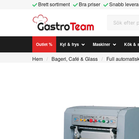
Brett sortiment
Bra priser
Snabb levera
Sök efter prod
Outlet %
Kyl & frys
Maskiner
Kök & s
Hem
Bageri, Café & Glass
Full automatis