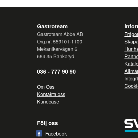
Gastroteam
Info
Gastroteam Abbe AB
Frågor
Org.nr: 559101-1100
Skapa 
Mekanikervägen 6
Hur h
564 35 Bankeryd
Partn
Katal
036 - 777 90 90
Allmän
Integr
Cooki
Om Oss
Kontakta oss
Kundcase
Följ oss
Facebook