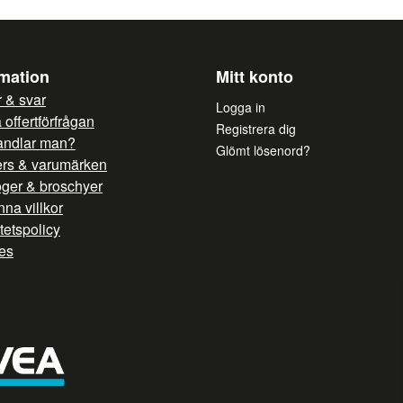
rmation
Mitt konto
 & svar
Logga in
offertförfrågan
Registrera dig
andlar man?
Glömt lösenord?
ers & varumärken
oger & broschyer
na villkor
itetspolicy
es