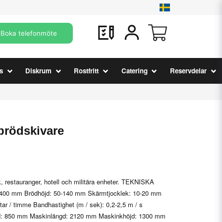
Boka telefonmöte
s
Diskrum
Rostfritt
Catering
Reservdelar
brödskivare
ök, restauranger, hotell och militära enheter. TEKNISKA
00 mm Brödhöjd: 50-140 mm Skärmtjocklek: 10-20 mm
tar / timme Bandhastighet (m / sek): 0,2-2,5 m / s
dd: 850 mm Maskinlängd: 2120 mm Maskinkhöjd: 1300 mm