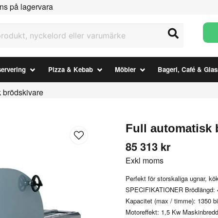
ns på lagervara
ukt, nyckelord eller varumärke
ervering
Pizza & Kebab
Möbler
Bageri, Café & Glas
k brödskivare
Full automatisk 
85 313 kr
Exkl moms
Perfekt för storskaliga ugnar, k
SPECIFIKATIONER Brödlängd: 4
Kapacitet (max / timme): 1350 bi
Motoreffekt: 1,5 Kw Maskinbre