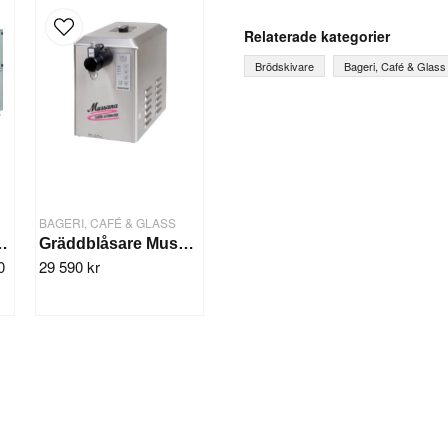
question
Fråga oss något om denna
Relaterade kategorier
Brödskivare
Bageri, Café & Glass
name
Ditt namn
Ja, ni får publicera mi
BAGERI, CAFÉ & GLASS
gs-maskin Baklava
Gräddblåsare Mussana 'BOY' 4 Liter
0
29 590 kr