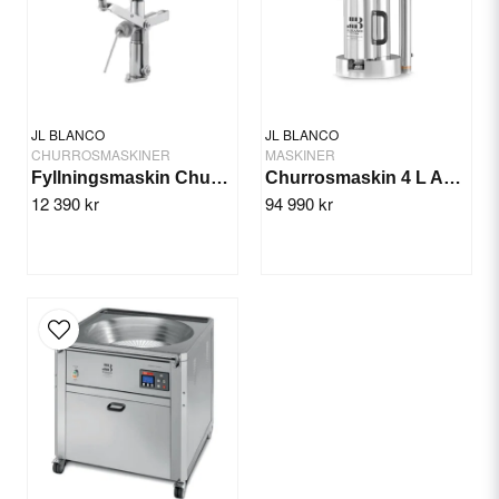
Ja, ni får publicera min fråga
JL BLANCO
JL BLANCO
CHURROSMASKINER
MASKINER
Fyllningsmaskin Churros 5 Ltr. - Manuell
Churrosmaskin 4 L Auto, M-2020
12 390 kr
94 990 kr
Skicka fråga