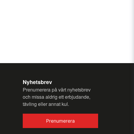
Skicka fråga
Nyhetsbrev
Prenumerera på vårt nyhetsbrev
och missa aldrig ett erbjudande,
tävling eller annat kul.
Prenumerera