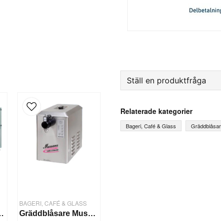
Ställ en produktfråga
question
Fråga oss något om denna
Relaterade kategorier
Bageri, Café & Glass
Gräddblåsa
name
Ditt namn
Ja, ni får publicera mi
BAGERI, CAFÉ & GLASS
gs-maskin Baklava
Gräddblåsare Mussana 'BOY' 4 Liter