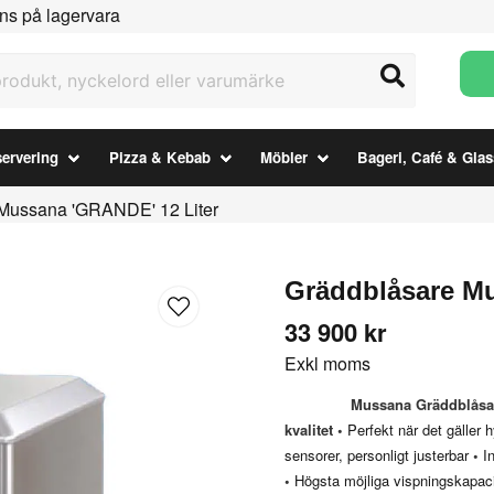
ns på lagervara
ukt, nyckelord eller varumärke
ervering
Pizza & Kebab
Möbler
Bageri, Café & Glas
Mussana 'GRANDE' 12 Liter
Gräddblåsare Mu
33 900 kr
Exkl moms
Mussana Gräddblåsa
kvalitet
•
Perfekt när det gäller 
sensorer, personligt justerbar
•
In
•
Högsta möjliga vispningskapaci