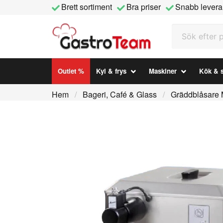
Brett sortiment
Bra priser
Snabb levera
Sök efter prod
Outlet %
Kyl & frys
Maskiner
Kök & s
Hem
Bageri, Café & Glass
Gräddblåsare 