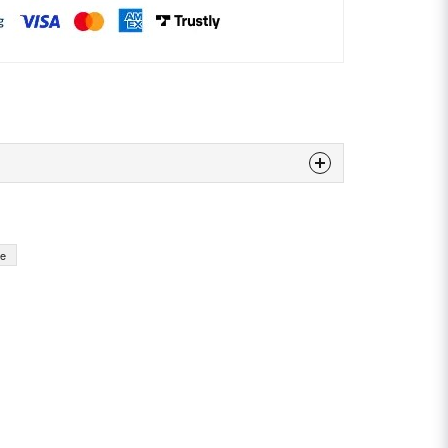
 produkten...
re
email
E-postadress
n fråga