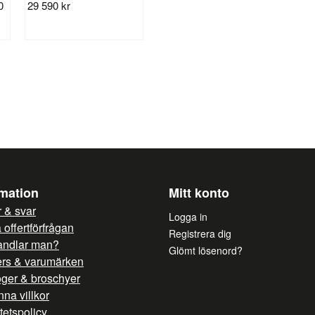
0
29 590 kr
rmation
Mitt konto
 & svar
Logga in
offertförfrågan
Registrera dig
andlar man?
Glömt lösenord?
ers & varumärken
oger & broschyer
na villkor
itetspolicy