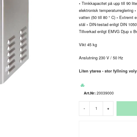
•
Timkkapacitet på upp till 90 lit
elektronisk temperaturreglering
•
vatten (50 till 80 ° C)
•
Extremt en
stål
•
DIN-testad enligt DIN 105
Tillverkad enligt EMVG Djup x 
Vikt 45 kg
Anslutning 230 V / 50 Hz
Liten ytarea - stor fyllning vol
20039000
-
+