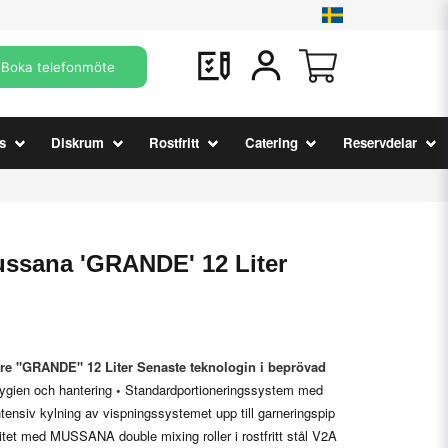
Boka telefonmöte
s
Diskrum
Rostfritt
Catering
Reservdelar
ssana 'GRANDE' 12 Liter
re "GRANDE" 12 Liter
Senaste teknologin i beprövad
hygien och hantering
•
Standardportioneringssystem med
tensiv kylning av vispningssystemet upp till garneringspip
tet med MUSSANA double mixing roller i rostfritt stål V2A