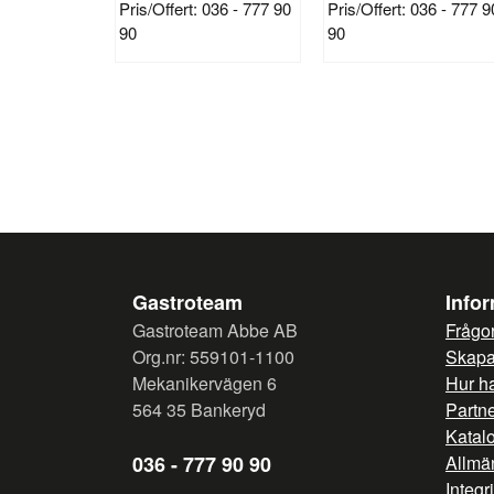
Pris/Offert: 036 - 777 90
Pris/Offert: 036 - 777 9
90
90
Gastroteam
Info
Gastroteam Abbe AB
Frågor
Org.nr: 559101-1100
Skapa 
Mekanikervägen 6
Hur h
564 35 Bankeryd
Partn
Katal
036 - 777 90 90
Allmän
Integr