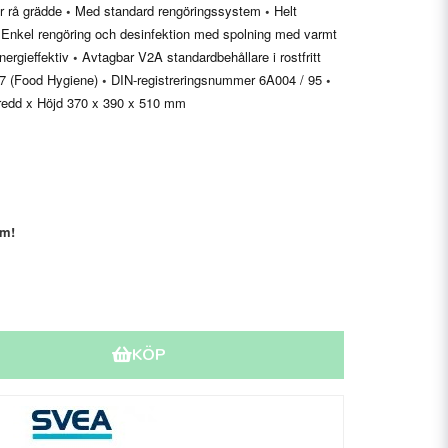
er rå grädde
•
Med standard rengöringssystem
•
Helt
Enkel rengöring och desinfektion med spolning med varmt
ergieffektiv
•
Avtagbar V2A standardbehållare i rostfritt
07 (Food Hygiene)
•
DIN-registreringsnummer 6A004 / 95
•
Bredd x Höjd 370 x 390 x 510 mm
ym!
KÖP