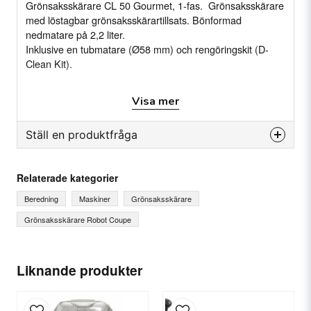
Grönsaksskärare CL 50 Gourmet, 1-fas. Grönsaksskärare
med löstagbar grönsaksskärartillsats. Bönformad
nedmatare på 2,2 liter.
Inklusive en tubmatare (Ø58 mm) och rengöringskit (D-
Clean Kit).
Egenskaper
Visa mer
Tubmatare inkl. Ø 58 mm insats för brunoise
och goufrette
Ställ en produktfråga
Nedmatarlock- och utkastarhus i metall
question
Motorblock i rostfritt
Fråga oss något om denna produkten...
Relaterade kategorier
Rengöringskit (D-Clean Kit) ingår
Beredning
Maskiner
Grönsaksskärare
Grönsaksskärare Robot Coupe
name
Specifikation
Ditt namn
Anslutning: 230 V, 50 Hz, enfas
Liknande produkter
Effekt/Watt: 550 W
Varvtal (v/m): 1-varvtal, 375 v/m.
email
E-postadress
Material: Nedmatarblock och utkastarhus (Metall).