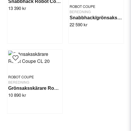
Snabbhack Robot Coupe R2
ROBOT COUPE
13 390 kr
BEREDNING
Snabbhack/grönsaksskärare Robot Coupe R402 V V
22 590 kr
Skicka fråga
ROBOT COUPE
BEREDNING
Grönsaksskärare Robot Coupe CL 20
10 890 kr