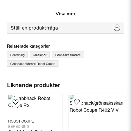
Produktsäkerhetsinformation
Visa mer
Tillverkarinformation:
Robot Coupe, Frankrike
Ställ en produktfråga
Kontaktinformation EU:
question
Fråga oss något om denna produkten...
Robot Coupe
Relaterade kategorier
Haukadalsgatan 10
Beredning
Maskiner
Grönsaksskärare
164 40 Kista
Kontakt
Grönsaksskärare Robot Coupe
name
Ditt namn
Liknande produkter
email
E-postadress
ROBOT COUPE
Ja, ni får publicera min fråga
BEREDNING