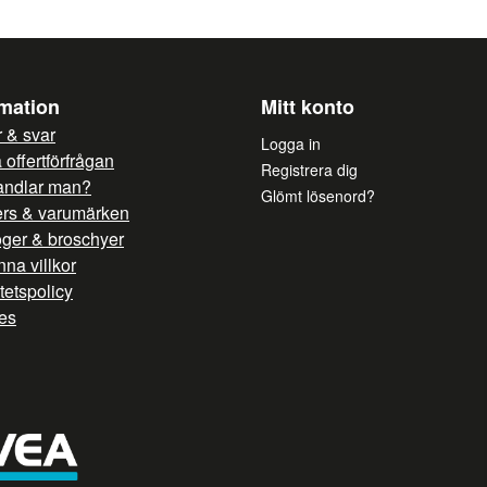
Ja, ni får publicera mi
rmation
Mitt konto
 & svar
Logga in
offertförfrågan
Registrera dig
andlar man?
Glömt lösenord?
ers & varumärken
oger & broschyer
na villkor
itetspolicy
es