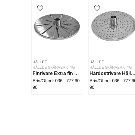
HÄLLDE
HÄLLDE
HÄLLDE SKÄRVERKTYG
HÄLLDE SKÄRVERKTYG
Finrivare Extra fin Hällde RG-300i/350/400
Hårdostrivare Hällde RG-20
Pris/Offert: 036 - 777 90
Pris/Offert: 036 - 777 9
90
90