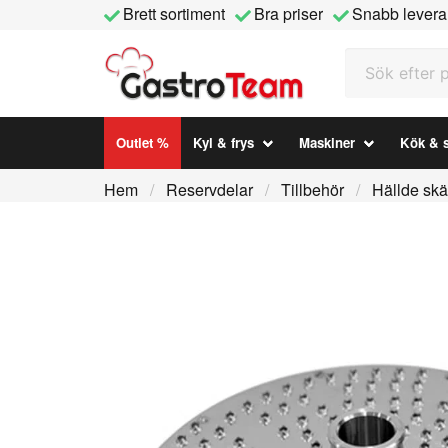
Brett sortiment
Bra priser
Snabb levera
Sök efter prod
Outlet %
Kyl & frys
Maskiner
Kök & s
Hem
Reservdelar
Tillbehör
Hällde skä