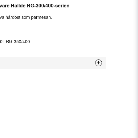
vare Hällde RG-300/400-serien
 riva hårdost som parmesan.
400i, RG-350/400
 produkten...
email
E-postadress