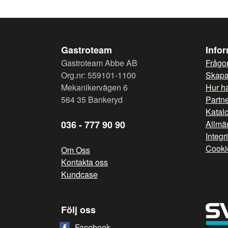
Gastroteam
Info
Gastroteam Abbe AB
Frågor
Org.nr: 559101-1100
Skapa 
Mekanikervägen 6
Hur h
564 35 Bankeryd
Partn
Katal
036 - 777 90 90
Allmän
Integr
Cooki
Om Oss
Kontakta oss
Kundcase
Följ oss
Facebook