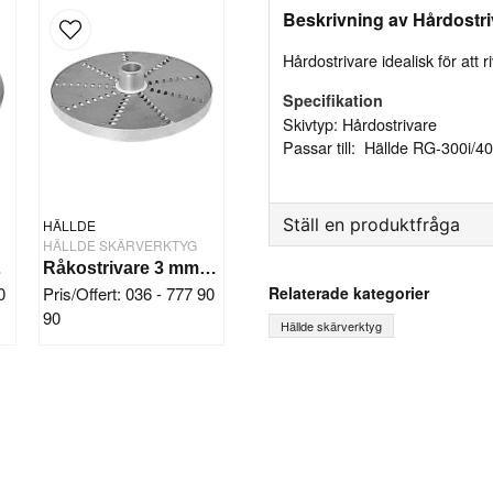
Beskrivning av Hårdostri
Hårdostrivare idealisk för att
Specifikation
Skivtyp: Hårdostrivare
Passar till: Hällde RG-300i/
Ställ en produktfråga
HÄLLDE
HÄLLDE SKÄRVERKTYG
0/250
Råkostrivare 3 mm Hällde RG-7-200-250
question
Fråga oss något om denna
Relaterade kategorier
0
Pris/Offert: 036 - 777 90
90
Hällde skärverktyg
name
Ditt namn