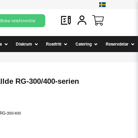
Boka telefonmöte
s
Diskrum
Rostfritt
Catering
Reservdelar
llde RG-300/400-serien
, RG-350/400