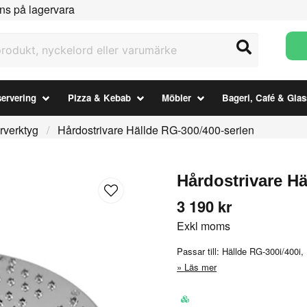
ns på lagervara
ukt, nyckelord eller varumärke
ervering
Pizza & Kebab
Möbler
Bageri, Café & Glas
rverktyg
Hårdostrivare Hällde RG-300/400-serien
Hårdostrivare Hä
3 190 kr
Exkl moms
Passar till: Hällde RG-300i/400i
Läs mer