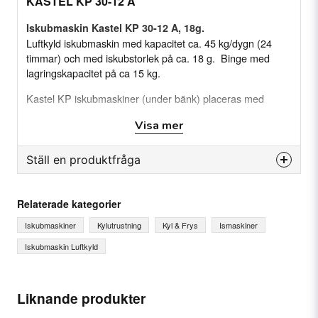
KASTEL KP 30-12 A
Iskubmaskin Kastel KP 30-12 A, 18g.
Luftkyld iskubmaskin med kapacitet ca. 45 kg/dygn (24
timmar) och med iskubstorlek på ca. 18 g. Binge med
lagringskapacitet på ca 15 kg.
Kastel KP iskubmaskiner (under bänk) placeras med
fördel under en bänkskiva som är i höjd 900 mm. Enkelt att
Visa mer
komma åt att göra rent kondensorn och inkommande
vatten är lätt att komma åt framifrån utan att dra ut
maskinen.
Ställ en produktfråga
Egenskaper
question
Fråga oss något om denna produkten...
Relaterade kategorier
Plug-in 230 V.
Iskubmaskiner
Kylutrustning
Kyl & Frys
Ismaskiner
Vattenkyld
Iskubmaskin Luftkyld
Kapacitet på ca 30 kg dygn
name
Iskubstorlek ca 18 g.
Ditt namn
Lucka i hårdplast
Liknande produkter
Enkel att rengöra