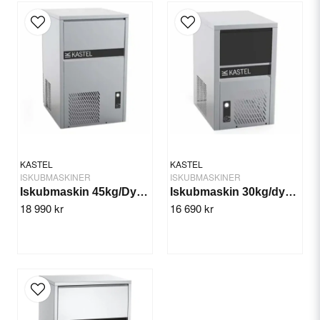
email
E-postadress
Specifikation
Anslutning: 230 V. 50 Hz
Watt: 500 W
Ja, ni får publicera min fråga
Kapacitet: 30 kg/dygn tim.
Iskubstorlek: 18 g.
Kylning: Luft
Kylmedel: R290
Mått: 390x550x690 mm
KASTEL
KASTEL
ISKUBMASKINER
ISKUBMASKINER
Iskubmaskin 45kg/Dygn (Vatten) KASTEL KP 45-15 W
Iskubmaskin 30kg/dygn (Vatten) KASTEL KP 30-12 W
18 990 kr
16 690 kr
Skicka fråga