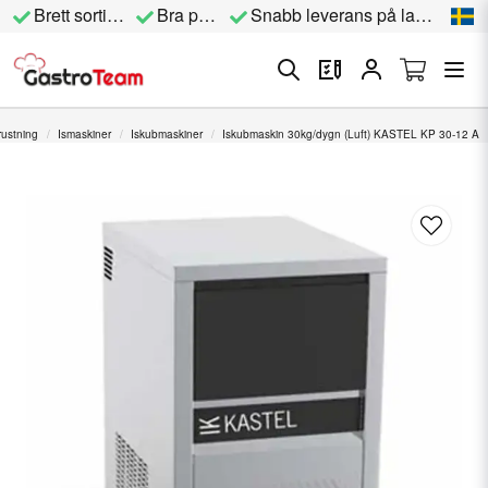
Brett sortiment
Bra priser
Snabb leverans på lagervara
rustning
Ismaskiner
Iskubmaskiner
Iskubmaskin 30kg/dygn (Luft) KASTEL KP 30-12 A