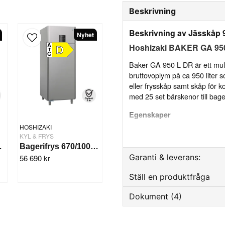
Beskrivning
Beskrivning av Jässkåp
Nyhet
Hoshizaki BAKER GA 95
A
D
G
Baker GA 950 L DR är ett multi
bruttovoplym på ca 950 liter 
eller frysskåp samt skåp för 
med 25 set bärskenor till bage
Egenskaper
HOSHIZAKI
Multifunktionellt skåp
KYL & FRYS
Jäsningsskåp med ån
R M 950 L DR
Bagerifrys 670/1000 L. -25/+12°C BAKER F 950
Garanti & leverans:
56 690 kr
Fungerar som jässkåp, 
kontrollerad upptining
Ställ en produktfråga
Reservdelsgaranti
Luftcirkulationssystem
Dokument (4)
Månader
question
Fläkt stannar automati
Fråga oss något om denna
Rostfritt stål (AISI 304
Användarmanual 