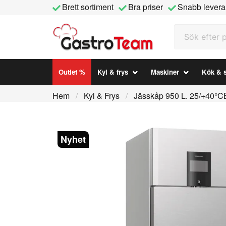
Brett sortiment
Bra priser
Snabb levera
Sök efter prod
Outlet %
Kyl & frys
Maskiner
Kök & s
Hem
Kyl & Frys
Jässkåp 950 L. 25/+40
Nyhet