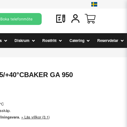
Boka telefonmöte
s
Diskrum
Rostfritt
Catering
Reservdelar
 25/+40°CBAKER GA 950
0°C
rysskåp.
llningsvara.
Läs villkor (3.1)