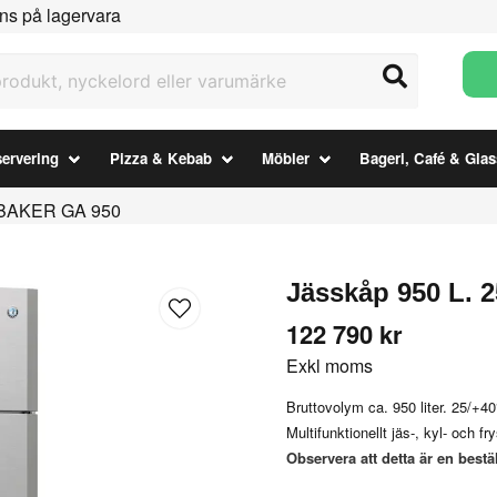
ns på lagervara
ukt, nyckelord eller varumärke
ervering
Pizza & Kebab
Möbler
Bageri, Café & Glas
°CBAKER GA 950
Jässkåp 950 L.
122 790 kr
Exkl moms
Bruttovolym ca. 950 liter. 25/+4
Multifunktionellt jäs-, kyl- och f
Observera att detta är en bestä