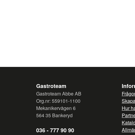
Gastroteam
Info
Gastroteam Abbe AB
Frågor
Org.nr: 559101-1100
Skapa 
Mekanikervägen 6
Hur h
564 35 Bankeryd
Partn
Katal
036 - 777 90 90
Allmän