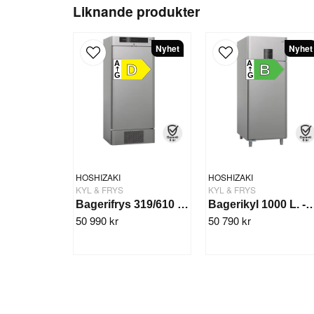
Liknande produkter
Nyhet
Nyhet
A
A
D
B
G
G
HOSHIZAKI
HOSHIZAKI
KYL & FRYS
KYL & FRYS
Bagerifrys 319/610 L. -25/+12° BAKER F 625 DR
Bagerikyl 1000 L. -5/+12°C BAKE
50 990 kr
50 790 kr