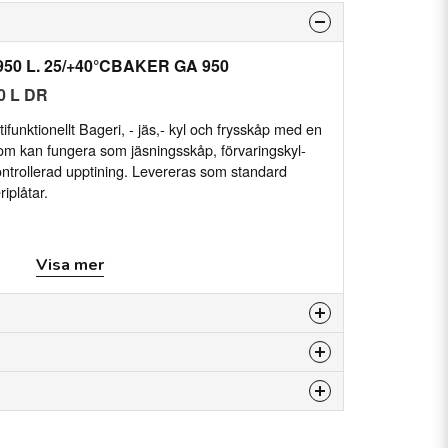
 950 L. 25/+40°CBAKER GA 950
0 L DR
funktionellt Bageri, - jäs,- kyl och frysskåp med en
som kan fungera som jäsningsskåp, förvaringskyl-
kontrollerad upptining. Levereras som standard
riplåtar.
Visa mer
ga
förvaringskyl- eller frysskåp samt skåp för
72
skt vid dörröppning
 produkten...
) in- och utvändigt
Baker GA.pdf