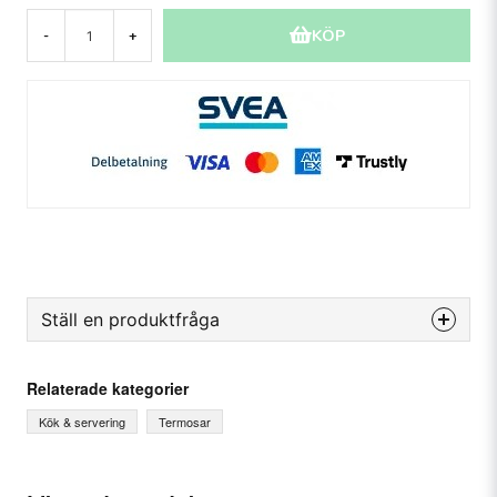
KÖP
-
+
Ställ en produktfråga
question
Fråga oss något om denna produkten...
Relaterade kategorier
Kök & servering
Termosar
name
Ditt namn