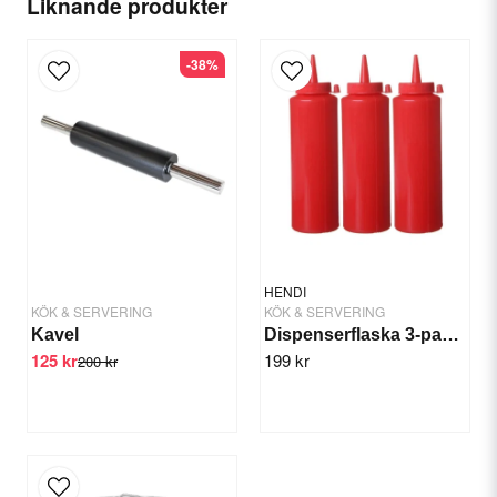
Liknande produkter
-38%
email
E-postadress
Ja, ni får publicera min fråga
HENDI
KÖK & SERVERING
KÖK & SERVERING
Kavel
Dispenserflaska 3-pack Röd, Krydda/sås
125 kr
199 kr
200 kr
Skicka fråga