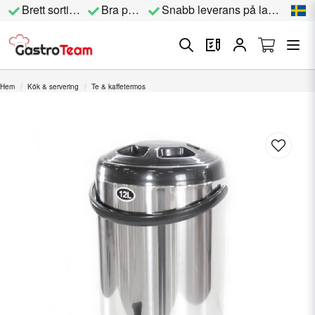
Brett sortiment
Bra priser
Snabb leverans på lagervara
Hem
Kök & servering
Te & kaffetermos